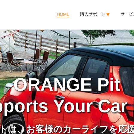
購入サポート
サービ
HOME
ORANGE Pit
ports Your Car 
トは、お客様のカーライフを
応