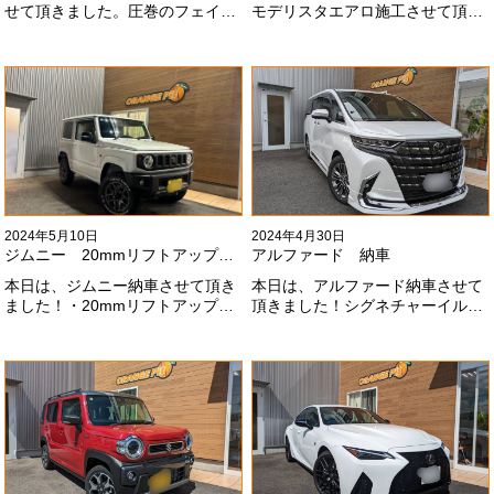
せて頂きました。圧巻のフェイス
モデリスタエアロ施工させて頂き
にモデリスタエアロ、、もうこれ
ました！モデリスタエアロのみ納
以上にないかっこいいフェイスに
期待たせてしまってすみません！
なりました！いつも本当にありが
全然、思い通りエアロが入ってき
とうございます#x1f60a;
ませんね。。今後とも宜しくお願
いします！
2024年5月10日
2024年4月30日
ジムニー 20mmリフトアップ納車
アルファード 納車
本日は、ジムニー納車させて頂き
本日は、アルファード納車させて
ました！・20mmリフトアップ・
頂きました！シグネチャーイル
オープンカントリー組替・ドラレ
ミ、等々満載です！いつもありが
コ付デジタルインナーミラー施工
とうございます#x1f60a;今後とも
させて頂きました！！弊社で、短
よろしくお願いします
期間に何台もご注文ありがどうご
#x1f647;#x200d;#x2640;#xfe0f;
ざいます！！これからもよろしく
お願いします
#x1f647;#x200d;#x2640;#xfe0f;