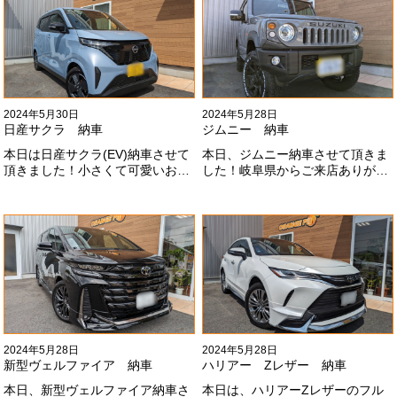
2024年5月30日
2024年5月28日
日産サクラ 納車
ジムニー 納車
本日は日産サクラ(EV)納車させて
本日、ジムニー納車させて頂きま
頂きました！小さくて可愛いお車
した！岐阜県からご来店ありがと
になります！最近町でよく見かけ
うございました#x1f60a;20mmリ
ます！目惹かれますね
フトアップ、グリルチェンジ、オ
#x1f60a;#x1f60a;M様ありがとう
ープンカントリー、ホイールと、
ございました#x1f60a;
可愛い仕様になりました！これか
らもよろしくお願いします
#x1f647;#x200d;#x2640;#xfe0f;
2024年5月28日
2024年5月28日
新型ヴェルファイア 納車
ハリアー Zレザー 納車
本日、新型ヴェルファイア納車さ
本日は、ハリアーZレザーのフル