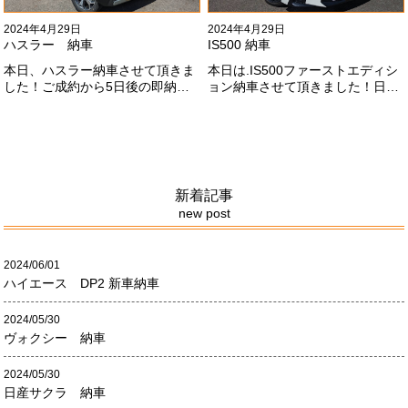
2024年4月29日
2024年4月29日
ハスラー 納車
IS500 納車
本日、ハスラー納車させて頂きま
本日は.IS500ファーストエディシ
した！ご成約から5日後の即納車
ョン納車させて頂きました！日本
させて頂きました！！早急な、書
限定500台の超レアカーになりま
類の対応等ありがとうございまし
す。5リッターV8エンジンバケモ
た！
ノ級の車になります．遠くからの
ご成約ありがとうございました
#x1f60a;何かありましたら、ご連
絡ください！
新着記事
new post
2024/06/01
ハイエース DP2 新車納車
2024/05/30
ヴォクシー 納車
2024/05/30
日産サクラ 納車