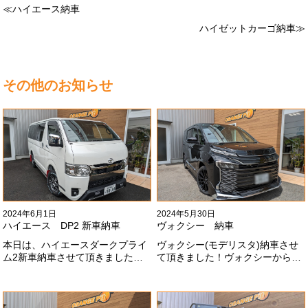
≪ハイエース納車
ハイゼットカーゴ納車≫
その他のお知らせ
2024年6月1日
2024年5月30日
ハイエース DP2 新車納車
ヴォクシー 納車
本日は、ハイエースダークプライ
ヴォクシー(モデリスタ)納車させ
ム2新車納車させて頂きました！
て頂きました！ヴォクシーからヴ
TRDでまとめ上げる車両かっこい
ォクシーに乗り換えのお客様！車
いですね！！I様ありがとうござい
好きが伝わってきます！弊社をご
ました#x1f60a;
利用頂きありがとうございます
#x1f60a;