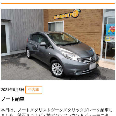
ビ・地デジ・バックモニター･ＥＴＣ２．０･社外レーダー･
プッシュスタート･トヨタセーフティセンス･ステアリングス
イッチなど。春日井市のＨ様、
2021年6月6日
中古車
ノート納車
本日は、ノートメダリストダークメタリックグレーを納車し
ました。純正ＳＤナビ・地デジ・アラウンドビューモニタ