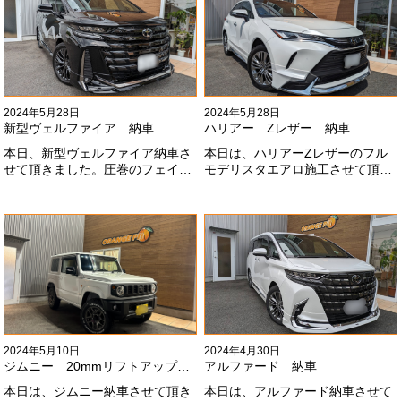
らもよろしくお願いします
#x1f647;#x200d;#x2640;#xfe0f;
2024年5月28日
2024年5月28日
新型ヴェルファイア 納車
ハリアー Zレザー 納車
本日、新型ヴェルファイア納車さ
本日は、ハリアーZレザーのフル
せて頂きました。圧巻のフェイス
モデリスタエアロ施工させて頂き
にモデリスタエアロ、、もうこれ
ました！モデリスタエアロのみ納
以上にないかっこいいフェイスに
期待たせてしまってすみません！
なりました！いつも本当にありが
全然、思い通りエアロが入ってき
とうございます#x1f60a;
ませんね。。今後とも宜しくお願
いします！
2024年5月10日
2024年4月30日
ジムニー 20mmリフトアップ納車
アルファード 納車
本日は、ジムニー納車させて頂き
本日は、アルファード納車させて