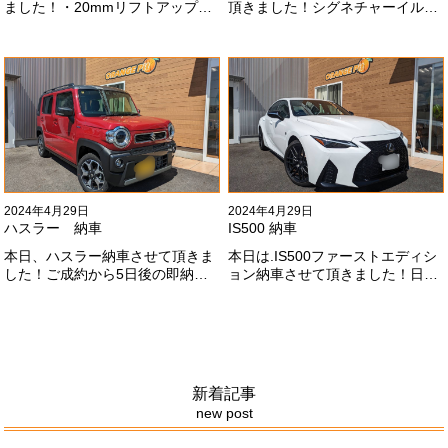
ました！・20mmリフトアップ・
頂きました！シグネチャーイル
オープンカントリー組替・ドラレ
ミ、等々満載です！いつもありが
コ付デジタルインナーミラー施工
とうございます#x1f60a;今後とも
させて頂きました！！弊社で、短
よろしくお願いします
期間に何台もご注文ありがどうご
#x1f647;#x200d;#x2640;#xfe0f;
ざいます！！これからもよろしく
お願いします
#x1f647;#x200d;#x2640;#xfe0f;
2024年4月29日
2024年4月29日
ハスラー 納車
IS500 納車
本日、ハスラー納車させて頂きま
本日は.IS500ファーストエディシ
した！ご成約から5日後の即納車
ョン納車させて頂きました！日本
させて頂きました！！早急な、書
限定500台の超レアカーになりま
類の対応等ありがとうございまし
す。5リッターV8エンジンバケモ
た！
ノ級の車になります．遠くからの
ご成約ありがとうございました
#x1f60a;何かありましたら、ご連
絡ください！
新着記事
new post