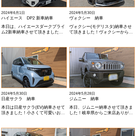
2024年6月1日
2024年5月30日
ハイエース DP2 新車納車
ヴォクシー 納車
本日は、ハイエースダークプライ
ヴォクシー(モデリスタ)納車させ
ム2新車納車させて頂きました！
て頂きました！ヴォクシーからヴ
TRDでまとめ上げる車両かっこい
ォクシーに乗り換えのお客様！車
いですね！！I様ありがとうござい
好きが伝わってきます！弊社をご
ました#x1f60a;
利用頂きありがとうございます
#x1f60a;
2024年5月30日
2024年5月28日
日産サクラ 納車
ジムニー 納車
本日は日産サクラ(EV)納車させて
本日、ジムニー納車させて頂きま
頂きました！小さくて可愛いお車
した！岐阜県からご来店ありがと
になります！最近町でよく見かけ
うございました#x1f60a;20mmリ
ます！目惹かれますね
フトアップ、グリルチェンジ、オ
#x1f60a;#x1f60a;M様ありがとう
ープンカントリー、ホイールと、
ございました#x1f60a;
可愛い仕様になりました！これか