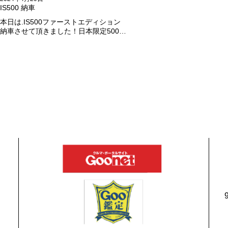
IS500 納車
本日は.IS500ファーストエディション
納車させて頂きました！日本限定500台
の超レアカーになります。5リッターV8
エンジンバケモノ級の車になります．
遠くからのご成約ありがとうございま
した#x1f60a;何かありましたら、ご連
絡ください！