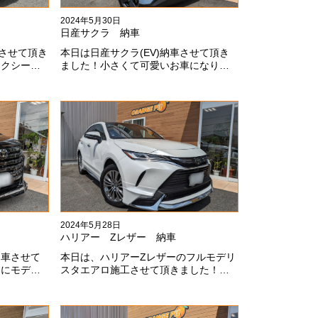
2024年5月30日
日産サクラ 納車
車させて頂き
本日は日産サクラ(EV)納車させて頂き
ォクシーに
ました！小さくて可愛いお車になりま
が伝わって
す！最近町でよく見かけます！目惹か
ありがとう
れますね#x1f60a;#x1f60a;M様ありがと
うございました#x1f60a;
2024年5月28日
ハリアー Zレザー 納車
納車させて
本日は、ハリアーZレザーのフルモデリ
スにモデリ
スタエアロ施工させて頂きました！モ
上にないか
デリスタエアロのみ納期待たせてしま
した！いつ
ってすみません！全然、思い通りエア
ます
ロが入ってきませんね。。今後とも宜