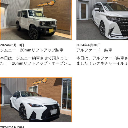
した！これからもよろしくお願いしま
#x1f60a;
す#x1f647;#x200d;#x2640;#xfe0f;
2024年5月10日
2024年4月30日
ジムニー 20mmリフトアップ納車
アルファード 納車
本日は、ジムニー納車させて頂きまし
本日は、アルファード納車
た！・20mmリフトアップ・オープンカ
ました！シグネチャーイル
ントリー組替・ドラレコ付デジタルイ
載です！いつもありがとう
ンナーミラー施工させて頂きまし
#x1f60a;今後ともよろしく
た！！弊社で、短期間に何台もご注文
す#x1f647;#x200d;#x2640;#x
ありがどうございます！！これからも
よろしくお願いします
#x1f647;#x200d;#x2640;#xfe0f;
2024年4月29日