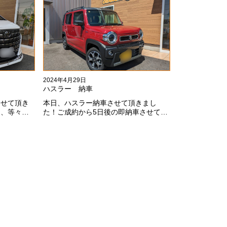
しくお願いします！
2024年4月29日
ハスラー 納車
させて頂き
本日、ハスラー納車させて頂きまし
ミ、等々満
た！ご成約から5日後の即納車させて頂
ございます
きました！！早急な、書類の対応等あ
お願いしま
りがとうございました！
fe0f;