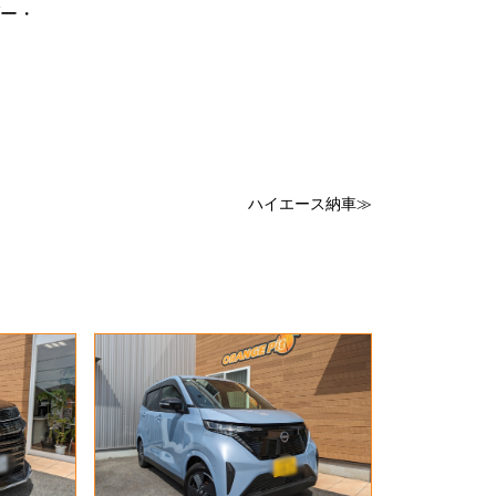
ー・
ハイエース納車≫