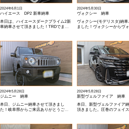
2024年6月1日
2024年5月30日
ハイエース DP2 新車納車
ヴォクシー 納車
本日は、ハイエースダークプライム2新
ヴォクシー(モデリスタ)納
車納車させて頂きました！TRDでまと
ました！ヴォクシーからヴ
め上げる車両かっこいいですね！！I様
乗り換えのお客様！車好き
ありがとうございました#x1f60a;
きます！弊社をご利用頂き
ございます#x1f60a;
2024年5月28日
2024年5月28日
ジムニー 納車
新型ヴェルファイア 納車
本日、ジムニー納車させて頂きまし
本日、新型ヴェルファイア
た！岐阜県からご来店ありがとうござ
頂きました。圧巻のフェイ
いました#x1f60a;20mmリフトアップ、
スタエアロ、、もうこれ以
グリルチェンジ、オープンカントリ
っこいいフェイスになりま
ー、ホイールと、可愛い仕様になりま
も本当にありがとうござい