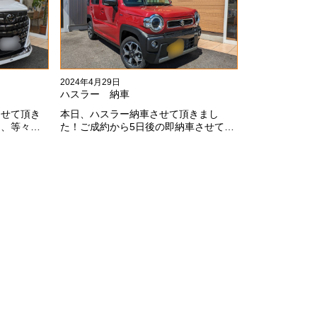
2024年4月29日
ハスラー 納車
させて頂き
本日、ハスラー納車させて頂きまし
ミ、等々満
た！ご成約から5日後の即納車させて頂
ございます
きました！！早急な、書類の対応等あ
お願いしま
りがとうございました！
fe0f;