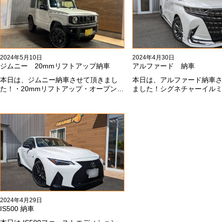
2024年5月10日
2024年4月30日
ジムニー 20mmリフトアップ納車
アルファード 納車
本日は、ジムニー納車させて頂きまし
本日は、アルファード納車
た！・20mmリフトアップ・オープンカ
ました！シグネチャーイル
ントリー組替・ドラレコ付デジタルイ
載です！いつもありがとう
ンナーミラー施工させて頂きまし
#x1f60a;今後ともよろしく
た！！弊社で、短期間に何台もご注文
す#x1f647;#x200d;#x2640;#x
ありがどうございます！！これからも
よろしくお願いします
#x1f647;#x200d;#x2640;#xfe0f;
2024年4月29日
IS500 納車