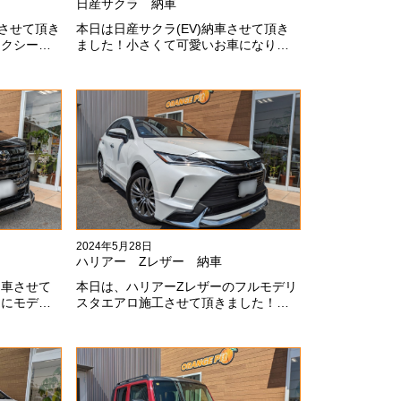
日産サクラ 納車
車させて頂き
本日は日産サクラ(EV)納車させて頂き
ォクシーに
ました！小さくて可愛いお車になりま
が伝わって
す！最近町でよく見かけます！目惹か
ありがとう
れますね#x1f60a;#x1f60a;M様ありがと
うございました#x1f60a;
2024年5月28日
ハリアー Zレザー 納車
納車させて
本日は、ハリアーZレザーのフルモデリ
スにモデリ
スタエアロ施工させて頂きました！モ
上にないか
デリスタエアロのみ納期待たせてしま
した！いつ
ってすみません！全然、思い通りエア
ます
ロが入ってきませんね。。今後とも宜
しくお願いします！