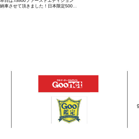
本日は.IS500ファーストエディション
納車させて頂きました！日本限定500台
の超レアカーになります。5リッターV8
エンジンバケモノ級の車になります．
遠くからのご成約ありがとうございま
した#x1f60a;何かありましたら、ご連
絡ください！