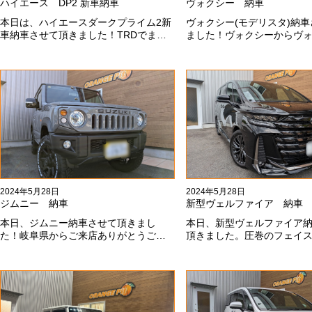
ハイエース DP2 新車納車
ヴォクシー 納車
本日は、ハイエースダークプライム2新
ヴォクシー(モデリスタ)納
車納車させて頂きました！TRDでまと
ました！ヴォクシーからヴ
め上げる車両かっこいいですね！！I様
乗り換えのお客様！車好き
ありがとうございました#x1f60a;
きます！弊社をご利用頂き
ございます#x1f60a;
2024年5月28日
2024年5月28日
ジムニー 納車
新型ヴェルファイア 納車
本日、ジムニー納車させて頂きまし
本日、新型ヴェルファイア
た！岐阜県からご来店ありがとうござ
頂きました。圧巻のフェイ
いました#x1f60a;20mmリフトアップ、
スタエアロ、、もうこれ以
グリルチェンジ、オープンカントリ
っこいいフェイスになりま
ー、ホイールと、可愛い仕様になりま
も本当にありがとうござい
した！これからもよろしくお願いしま
#x1f60a;
す#x1f647;#x200d;#x2640;#xfe0f;