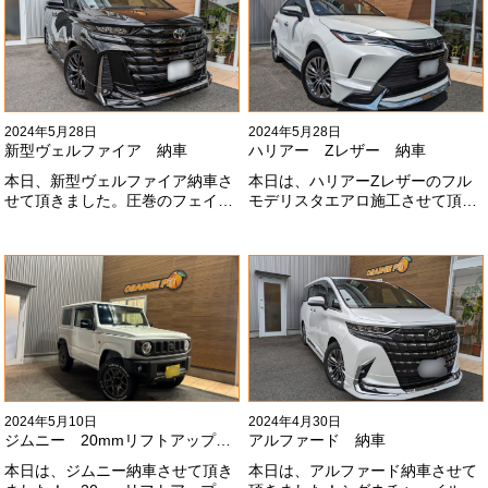
らもよろしくお願いします
#x1f647;#x200d;#x2640;#xfe0f;
2024年5月28日
2024年5月28日
新型ヴェルファイア 納車
ハリアー Zレザー 納車
本日、新型ヴェルファイア納車さ
本日は、ハリアーZレザーのフル
せて頂きました。圧巻のフェイス
モデリスタエアロ施工させて頂き
にモデリスタエアロ、、もうこれ
ました！モデリスタエアロのみ納
以上にないかっこいいフェイスに
期待たせてしまってすみません！
なりました！いつも本当にありが
全然、思い通りエアロが入ってき
とうございます#x1f60a;
ませんね。。今後とも宜しくお願
いします！
2024年5月10日
2024年4月30日
ジムニー 20mmリフトアップ納車
アルファード 納車
本日は、ジムニー納車させて頂き
本日は、アルファード納車させて