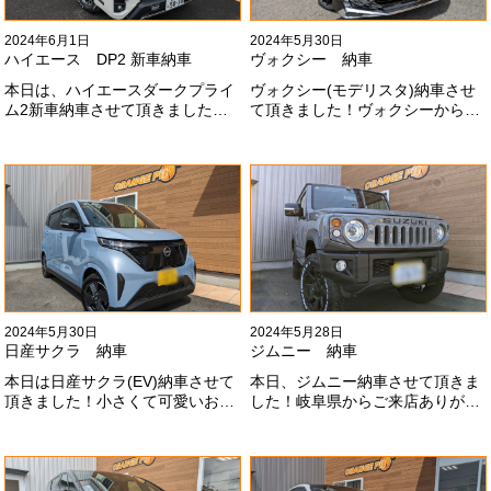
2024年6月1日
2024年5月30日
ハイエース DP2 新車納車
ヴォクシー 納車
本日は、ハイエースダークプライ
ヴォクシー(モデリスタ)納車させ
ム2新車納車させて頂きました！
て頂きました！ヴォクシーからヴ
TRDでまとめ上げる車両かっこい
ォクシーに乗り換えのお客様！車
いですね！！I様ありがとうござい
好きが伝わってきます！弊社をご
ました#x1f60a;
利用頂きありがとうございます
#x1f60a;
2024年5月30日
2024年5月28日
日産サクラ 納車
ジムニー 納車
本日は日産サクラ(EV)納車させて
本日、ジムニー納車させて頂きま
頂きました！小さくて可愛いお車
した！岐阜県からご来店ありがと
になります！最近町でよく見かけ
うございました#x1f60a;20mmリ
ます！目惹かれますね
フトアップ、グリルチェンジ、オ
#x1f60a;#x1f60a;M様ありがとう
ープンカントリー、ホイールと、
ございました#x1f60a;
可愛い仕様になりました！これか