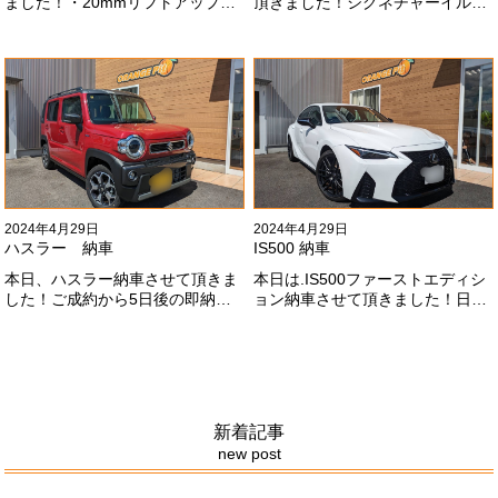
ました！・20mmリフトアップ・
頂きました！シグネチャーイル
オープンカントリー組替・ドラレ
ミ、等々満載です！いつもありが
コ付デジタルインナーミラー施工
とうございます#x1f60a;今後とも
させて頂きました！！弊社で、短
よろしくお願いします
期間に何台もご注文ありがどうご
#x1f647;#x200d;#x2640;#xfe0f;
ざいます！！これからもよろしく
お願いします
#x1f647;#x200d;#x2640;#xfe0f;
2024年4月29日
2024年4月29日
ハスラー 納車
IS500 納車
本日、ハスラー納車させて頂きま
本日は.IS500ファーストエディシ
した！ご成約から5日後の即納車
ョン納車させて頂きました！日本
させて頂きました！！早急な、書
限定500台の超レアカーになりま
類の対応等ありがとうございまし
す。5リッターV8エンジンバケモ
た！
ノ級の車になります．遠くからの
ご成約ありがとうございました
#x1f60a;何かありましたら、ご連
絡ください！
新着記事
new post