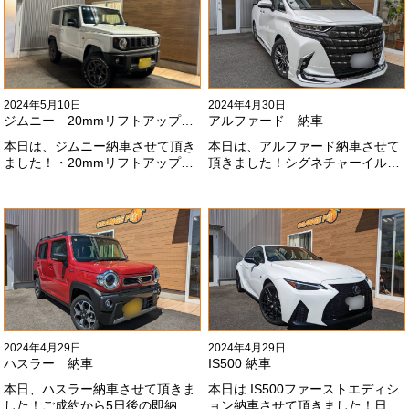
いします！
2024年5月10日
2024年4月30日
ジムニー 20mmリフトアップ納車
アルファード 納車
本日は、ジムニー納車させて頂き
本日は、アルファード納車させて
ました！・20mmリフトアップ・
頂きました！シグネチャーイル
オープンカントリー組替・ドラレ
ミ、等々満載です！いつもありが
コ付デジタルインナーミラー施工
とうございます#x1f60a;今後とも
させて頂きました！！弊社で、短
よろしくお願いします
期間に何台もご注文ありがどうご
#x1f647;#x200d;#x2640;#xfe0f;
ざいます！！これからもよろしく
お願いします
#x1f647;#x200d;#x2640;#xfe0f;
2024年4月29日
2024年4月29日
ハスラー 納車
IS500 納車
本日、ハスラー納車させて頂きま
本日は.IS500ファーストエディシ
した！ご成約から5日後の即納車
ョン納車させて頂きました！日本