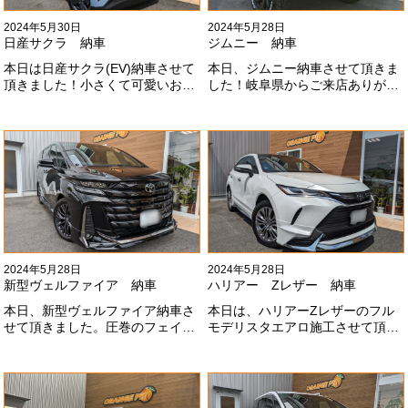
2024年5月30日
2024年5月28日
日産サクラ 納車
ジムニー 納車
本日は日産サクラ(EV)納車させて
本日、ジムニー納車させて頂きま
頂きました！小さくて可愛いお車
した！岐阜県からご来店ありがと
になります！最近町でよく見かけ
うございました#x1f60a;20mmリ
ます！目惹かれますね
フトアップ、グリルチェンジ、オ
#x1f60a;#x1f60a;M様ありがとう
ープンカントリー、ホイールと、
ございました#x1f60a;
可愛い仕様になりました！これか
らもよろしくお願いします
#x1f647;#x200d;#x2640;#xfe0f;
2024年5月28日
2024年5月28日
新型ヴェルファイア 納車
ハリアー Zレザー 納車
本日、新型ヴェルファイア納車さ
本日は、ハリアーZレザーのフル
せて頂きました。圧巻のフェイス
モデリスタエアロ施工させて頂き
にモデリスタエアロ、、もうこれ
ました！モデリスタエアロのみ納
以上にないかっこいいフェイスに
期待たせてしまってすみません！
なりました！いつも本当にありが
全然、思い通りエアロが入ってき
とうございます#x1f60a;
ませんね。。今後とも宜しくお願