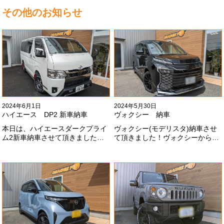
その他のお知らせ
2024年6月1日
2024年5月30日
ハイエース DP2 新車納車
ヴォクシー 納車
本日は、ハイエースダークプライ
ヴォクシー(モデリスタ)納車させ
ム2新車納車させて頂きました！
て頂きました！ヴォクシーからヴ
TRDでまとめ上げる車両かっこい
ォクシーに乗り換えのお客様！車
いですね！！I様ありがとうござい
好きが伝わってきます！弊社をご
ました#x1f60a;
利用頂きありがとうございます
#x1f60a;