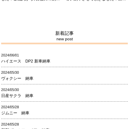
させて頂きました！！早急な、書
限定500台の超レアカーになりま
類の対応等ありがとうございまし
す。5リッターV8エンジンバケモ
た！
ノ級の車になります．遠くからの
ご成約ありがとうございました
#x1f60a;何かありましたら、ご連
絡ください！
新着記事
new post
2024/06/01
ハイエース DP2 新車納車
2024/05/30
ヴォクシー 納車
2024/05/30
日産サクラ 納車
2024/05/28
ジムニー 納車
2024/05/28