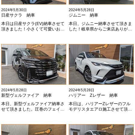
2024年5月30日
2024年5月28日
日産サクラ 納車
ジムニー 納車
本日は日産サクラ(EV)納車させて
本日、ジムニー納車させて頂きま
頂きました！小さくて可愛いお車
した！岐阜県からご来店ありがと
になります！最近町でよく見かけ
うございました#x1f60a;20mmリ
ます！目惹かれますね
フトアップ、グリルチェンジ、オ
#x1f60a;#x1f60a;M様ありがとう
ープンカントリー、ホイールと、
ございました#x1f60a;
可愛い仕様になりました！これか
らもよろしくお願いします
#x1f647;#x200d;#x2640;#xfe0f;
2024年5月28日
2024年5月28日
新型ヴェルファイア 納車
ハリアー Zレザー 納車
本日、新型ヴェルファイア納車さ
本日は、ハリアーZレザーのフル
せて頂きました。圧巻のフェイス
モデリスタエアロ施工させて頂き
にモデリスタエアロ、、もうこれ
ました！モデリスタエアロのみ納
以上にないかっこいいフェイスに
期待たせてしまってすみません！
なりました！いつも本当にありが
全然、思い通りエアロが入ってき
とうございます#x1f60a;
ませんね。。今後とも宜しくお願