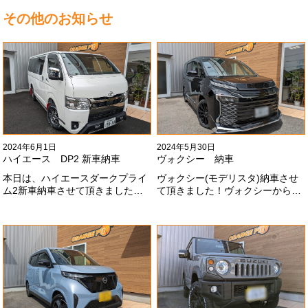
その他のお知らせ
2024年6月1日
2024年5月30日
ハイエース DP2 新車納車
ヴォクシー 納車
本日は、ハイエースダークプライ
ヴォクシー(モデリスタ)納車させ
ム2新車納車させて頂きました！
て頂きました！ヴォクシーからヴ
TRDでまとめ上げる車両かっこい
ォクシーに乗り換えのお客様！車
いですね！！I様ありがとうござい
好きが伝わってきます！弊社をご
ました#x1f60a;
利用頂きありがとうございます
#x1f60a;