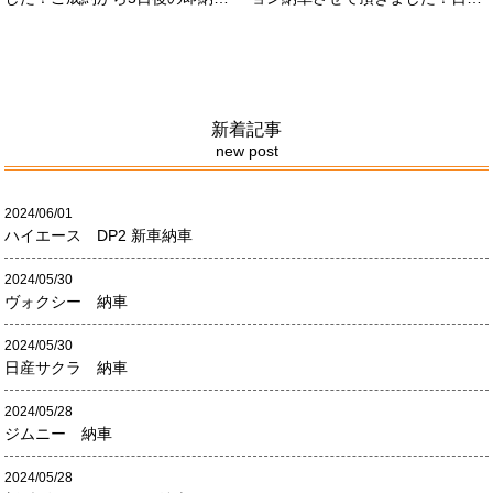
させて頂きました！！早急な、書
限定500台の超レアカーになりま
類の対応等ありがとうございまし
す。5リッターV8エンジンバケモ
た！
ノ級の車になります．遠くからの
ご成約ありがとうございました
#x1f60a;何かありましたら、ご連
絡ください！
新着記事
new post
2024/06/01
ハイエース DP2 新車納車
2024/05/30
ヴォクシー 納車
2024/05/30
日産サクラ 納車
2024/05/28
ジムニー 納車
2024/05/28