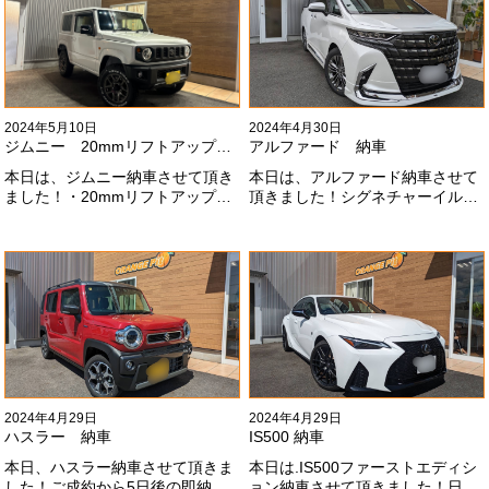
いします！
2024年5月10日
2024年4月30日
ジムニー 20mmリフトアップ納車
アルファード 納車
本日は、ジムニー納車させて頂き
本日は、アルファード納車させて
ました！・20mmリフトアップ・
頂きました！シグネチャーイル
オープンカントリー組替・ドラレ
ミ、等々満載です！いつもありが
コ付デジタルインナーミラー施工
とうございます#x1f60a;今後とも
させて頂きました！！弊社で、短
よろしくお願いします
期間に何台もご注文ありがどうご
#x1f647;#x200d;#x2640;#xfe0f;
ざいます！！これからもよろしく
お願いします
#x1f647;#x200d;#x2640;#xfe0f;
2024年4月29日
2024年4月29日
ハスラー 納車
IS500 納車
本日、ハスラー納車させて頂きま
本日は.IS500ファーストエディシ
した！ご成約から5日後の即納車
ョン納車させて頂きました！日本