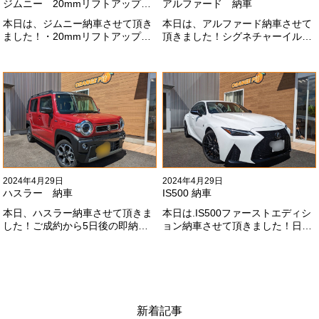
ジムニー 20mmリフトアップ納車
アルファード 納車
本日は、ジムニー納車させて頂き
本日は、アルファード納車させて
ました！・20mmリフトアップ・
頂きました！シグネチャーイル
オープンカントリー組替・ドラレ
ミ、等々満載です！いつもありが
コ付デジタルインナーミラー施工
とうございます#x1f60a;今後とも
させて頂きました！！弊社で、短
よろしくお願いします
期間に何台もご注文ありがどうご
#x1f647;#x200d;#x2640;#xfe0f;
ざいます！！これからもよろしく
お願いします
#x1f647;#x200d;#x2640;#xfe0f;
2024年4月29日
2024年4月29日
ハスラー 納車
IS500 納車
本日、ハスラー納車させて頂きま
本日は.IS500ファーストエディシ
した！ご成約から5日後の即納車
ョン納車させて頂きました！日本
させて頂きました！！早急な、書
限定500台の超レアカーになりま
類の対応等ありがとうございまし
す。5リッターV8エンジンバケモ
た！
ノ級の車になります．遠くからの
ご成約ありがとうございました
#x1f60a;何かありましたら、ご連
絡ください！
新着記事