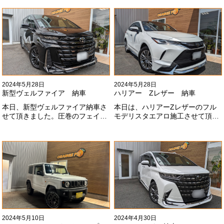
ます！目惹かれますね
フトアップ、グリルチェンジ、オ
#x1f60a;#x1f60a;M様ありがとう
ープンカントリー、ホイールと、
ございました#x1f60a;
可愛い仕様になりました！これか
らもよろしくお願いします
#x1f647;#x200d;#x2640;#xfe0f;
2024年5月28日
2024年5月28日
新型ヴェルファイア 納車
ハリアー Zレザー 納車
本日、新型ヴェルファイア納車さ
本日は、ハリアーZレザーのフル
せて頂きました。圧巻のフェイス
モデリスタエアロ施工させて頂き
にモデリスタエアロ、、もうこれ
ました！モデリスタエアロのみ納
以上にないかっこいいフェイスに
期待たせてしまってすみません！
なりました！いつも本当にありが
全然、思い通りエアロが入ってき
とうございます#x1f60a;
ませんね。。今後とも宜しくお願
いします！
2024年5月10日
2024年4月30日