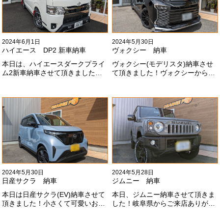
2024年6月1日
2024年5月30日
ハイエース DP2 新車納車
ヴォクシー 納車
本日は、ハイエースダークプライ
ヴォクシー(モデリスタ)納車させ
ム2新車納車させて頂きました！
て頂きました！ヴォクシーからヴ
TRDでまとめ上げる車両かっこい
ォクシーに乗り換えのお客様！車
いですね！！I様ありがとうござい
好きが伝わってきます！弊社をご
ました#x1f60a;
利用頂きありがとうございます
#x1f60a;
2024年5月30日
2024年5月28日
日産サクラ 納車
ジムニー 納車
本日は日産サクラ(EV)納車させて
本日、ジムニー納車させて頂きま
頂きました！小さくて可愛いお車
した！岐阜県からご来店ありがと
になります！最近町でよく見かけ
うございました#x1f60a;20mmリ