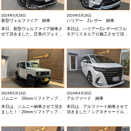
2024年5月28日
2024年5月28日
新型ヴェルファイア 納車
ハリアー Zレザー 納車
本日、新型ヴェルファイア納車さ
本日は、ハリアーZレザーのフル
せて頂きました。圧巻のフェイス
モデリスタエアロ施工させて頂き
にモデリスタエアロ、、もうこれ
ました！モデリスタエアロのみ納
以上にないかっこいいフェイスに
期待たせてしまってすみません！
なりました！いつも本当にありが
全然、思い通りエアロが入ってき
とうございます#x1f60a;
ませんね。。今後とも宜しくお願
いします！
2024年5月10日
2024年4月30日
ジムニー 20mmリフトアップ納車
アルファード 納車
本日は、ジムニー納車させて頂き
本日は、アルファード納車させて
ました！・20mmリフトアップ・
頂きました！シグネチャーイル
オープンカントリー組替・ドラレ
ミ、等々満載です！いつもありが
コ付デジタルインナーミラー施工
とうございます#x1f60a;今後とも
させて頂きました！！弊社で、短
よろしくお願いします