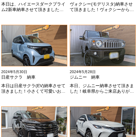
本日は、ハイエースダークプライ
ヴォクシー(モデリスタ)納車させ
ム2新車納車させて頂きました！
て頂きました！ヴォクシーからヴ
TRDでまとめ上げる車両かっこい
ォクシーに乗り換えのお客様！車
いですね！！I様ありがとうござい
好きが伝わってきます！弊社をご
ました#x1f60a;
利用頂きありがとうございます
#x1f60a;
2024年5月30日
2024年5月28日
日産サクラ 納車
ジムニー 納車
本日は日産サクラ(EV)納車させて
本日、ジムニー納車させて頂きま
頂きました！小さくて可愛いお車
した！岐阜県からご来店ありがと
になります！最近町でよく見かけ
うございました#x1f60a;20mmリ
ます！目惹かれますね
フトアップ、グリルチェンジ、オ
#x1f60a;#x1f60a;M様ありがとう
ープンカントリー、ホイールと、
ございました#x1f60a;
可愛い仕様になりました！これか
らもよろしくお願いします
#x1f647;#x200d;#x2640;#xfe0f;