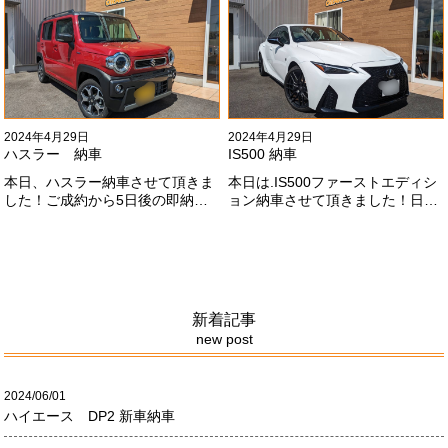
期間に何台もご注文ありがどうご
#x1f647;#x200d;#x2640;#xfe0f;
ざいます！！これからもよろしく
お願いします
#x1f647;#x200d;#x2640;#xfe0f;
2024年4月29日
2024年4月29日
ハスラー 納車
IS500 納車
本日、ハスラー納車させて頂きま
本日は.IS500ファーストエディシ
した！ご成約から5日後の即納車
ョン納車させて頂きました！日本
させて頂きました！！早急な、書
限定500台の超レアカーになりま
類の対応等ありがとうございまし
す。5リッターV8エンジンバケモ
た！
ノ級の車になります．遠くからの
ご成約ありがとうございました
#x1f60a;何かありましたら、ご連
絡ください！
新着記事
new post
2024/06/01
ハイエース DP2 新車納車