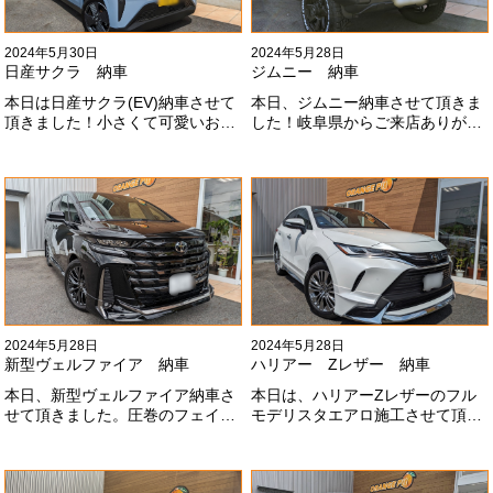
2024年5月30日
2024年5月28日
日産サクラ 納車
ジムニー 納車
本日は日産サクラ(EV)納車させて
本日、ジムニー納車させて頂きま
頂きました！小さくて可愛いお車
した！岐阜県からご来店ありがと
になります！最近町でよく見かけ
うございました#x1f60a;20mmリ
ます！目惹かれますね
フトアップ、グリルチェンジ、オ
#x1f60a;#x1f60a;M様ありがとう
ープンカントリー、ホイールと、
ございました#x1f60a;
可愛い仕様になりました！これか
らもよろしくお願いします
#x1f647;#x200d;#x2640;#xfe0f;
2024年5月28日
2024年5月28日
新型ヴェルファイア 納車
ハリアー Zレザー 納車
本日、新型ヴェルファイア納車さ
本日は、ハリアーZレザーのフル
せて頂きました。圧巻のフェイス
モデリスタエアロ施工させて頂き
にモデリスタエアロ、、もうこれ
ました！モデリスタエアロのみ納
以上にないかっこいいフェイスに
期待たせてしまってすみません！
なりました！いつも本当にありが
全然、思い通りエアロが入ってき