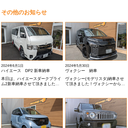
その他のお知らせ
2024年6月1日
2024年5月30日
ハイエース DP2 新車納車
ヴォクシー 納車
本日は、ハイエースダークプライ
ヴォクシー(モデリスタ)納車させ
ム2新車納車させて頂きました！
て頂きました！ヴォクシーからヴ
TRDでまとめ上げる車両かっこい
ォクシーに乗り換えのお客様！車
いですね！！I様ありがとうござい
好きが伝わってきます！弊社をご
ました#x1f60a;
利用頂きありがとうございます
#x1f60a;