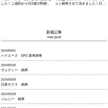
した！ご成約から5日後の即納車
ョン納車させて頂きました！日本
させて頂きました！！早急な、書
限定500台の超レアカーになりま
類の対応等ありがとうございまし
す。5リッターV8エンジンバケモ
た！
ノ級の車になります．遠くからの
ご成約ありがとうございました
#x1f60a;何かありましたら、ご連
絡ください！
新着記事
new post
2024/06/01
ハイエース DP2 新車納車
2024/05/30
ヴォクシー 納車
2024/05/30
日産サクラ 納車
2024/05/28
ジムニー 納車