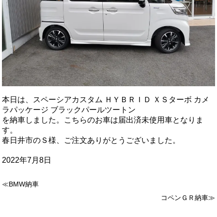
本日は、スペーシアカスタム ＨＹＢＲＩＤ ＸＳターボ カメ
ラパッケージ ブラックパールツートン
を納車しました。こちらのお車は届出済未使用車となりま
す。
春日井市のＳ様、ご注文ありがとうございました。
2022年7月8日
≪BMW納車
コペンＧＲ納車≫