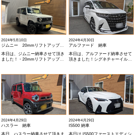
とうございます#x1f60a;
ませんね。。今後とも宜しくお願
いします！
2024年5月10日
2024年4月30日
ジムニー 20mmリフトアップ納車
アルファード 納車
本日は、ジムニー納車させて頂き
本日は、アルファード納車させて
ました！・20mmリフトアップ・
頂きました！シグネチャーイル
オープンカントリー組替・ドラレ
ミ、等々満載です！いつもありが
コ付デジタルインナーミラー施工
とうございます#x1f60a;今後とも
させて頂きました！！弊社で、短
よろしくお願いします
期間に何台もご注文ありがどうご
#x1f647;#x200d;#x2640;#xfe0f;
ざいます！！これからもよろしく
お願いします
#x1f647;#x200d;#x2640;#xfe0f;
2024年4月29日
2024年4月29日
ハスラー 納車
IS500 納車
本日、ハスラー納車させて頂きま
本日は.IS500ファーストエディシ