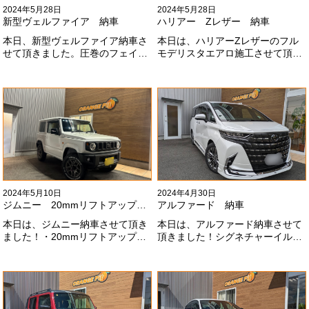
2024年5月28日
2024年5月28日
新型ヴェルファイア 納車
ハリアー Zレザー 納車
本日、新型ヴェルファイア納車さ
本日は、ハリアーZレザーのフル
せて頂きました。圧巻のフェイス
モデリスタエアロ施工させて頂き
にモデリスタエアロ、、もうこれ
ました！モデリスタエアロのみ納
以上にないかっこいいフェイスに
期待たせてしまってすみません！
なりました！いつも本当にありが
全然、思い通りエアロが入ってき
とうございます#x1f60a;
ませんね。。今後とも宜しくお願
いします！
2024年5月10日
2024年4月30日
ジムニー 20mmリフトアップ納車
アルファード 納車
本日は、ジムニー納車させて頂き
本日は、アルファード納車させて
ました！・20mmリフトアップ・
頂きました！シグネチャーイル
オープンカントリー組替・ドラレ
ミ、等々満載です！いつもありが
コ付デジタルインナーミラー施工
とうございます#x1f60a;今後とも
させて頂きました！！弊社で、短
よろしくお願いします
期間に何台もご注文ありがどうご
#x1f647;#x200d;#x2640;#xfe0f;
ざいます！！これからもよろしく