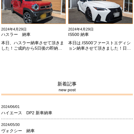
お願いします
#x1f647;#x200d;#x2640;#xfe0f;
2024年4月29日
2024年4月29日
ハスラー 納車
IS500 納車
本日、ハスラー納車させて頂きま
本日は.IS500ファーストエディシ
した！ご成約から5日後の即納車
ョン納車させて頂きました！日本
させて頂きました！！早急な、書
限定500台の超レアカーになりま
類の対応等ありがとうございまし
す。5リッターV8エンジンバケモ
た！
ノ級の車になります．遠くからの
ご成約ありがとうございました
#x1f60a;何かありましたら、ご連
絡ください！
新着記事
new post
2024/06/01
ハイエース DP2 新車納車
2024/05/30
ヴォクシー 納車