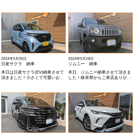
TRDでまとめ上げる車両かっこい
ォクシーに乗り換えのお客様！車
いですね！！I様ありがとうござい
好きが伝わってきます！弊社をご
ました#x1f60a;
利用頂きありがとうございます
#x1f60a;
2024年5月30日
2024年5月28日
日産サクラ 納車
ジムニー 納車
本日は日産サクラ(EV)納車させて
本日、ジムニー納車させて頂きま
頂きました！小さくて可愛いお車
した！岐阜県からご来店ありがと
になります！最近町でよく見かけ
うございました#x1f60a;20mmリ
ます！目惹かれますね
フトアップ、グリルチェンジ、オ
#x1f60a;#x1f60a;M様ありがとう
ープンカントリー、ホイールと、
ございました#x1f60a;
可愛い仕様になりました！これか
らもよろしくお願いします
#x1f647;#x200d;#x2640;#xfe0f;