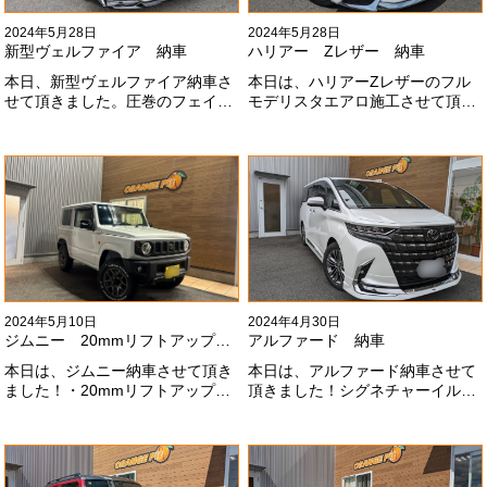
2024年5月28日
2024年5月28日
新型ヴェルファイア 納車
ハリアー Zレザー 納車
本日、新型ヴェルファイア納車さ
本日は、ハリアーZレザーのフル
せて頂きました。圧巻のフェイス
モデリスタエアロ施工させて頂き
にモデリスタエアロ、、もうこれ
ました！モデリスタエアロのみ納
以上にないかっこいいフェイスに
期待たせてしまってすみません！
なりました！いつも本当にありが
全然、思い通りエアロが入ってき
とうございます#x1f60a;
ませんね。。今後とも宜しくお願
いします！
2024年5月10日
2024年4月30日
ジムニー 20mmリフトアップ納車
アルファード 納車
本日は、ジムニー納車させて頂き
本日は、アルファード納車させて
ました！・20mmリフトアップ・
頂きました！シグネチャーイル
オープンカントリー組替・ドラレ
ミ、等々満載です！いつもありが
コ付デジタルインナーミラー施工
とうございます#x1f60a;今後とも
させて頂きました！！弊社で、短
よろしくお願いします
期間に何台もご注文ありがどうご
#x1f647;#x200d;#x2640;#xfe0f;