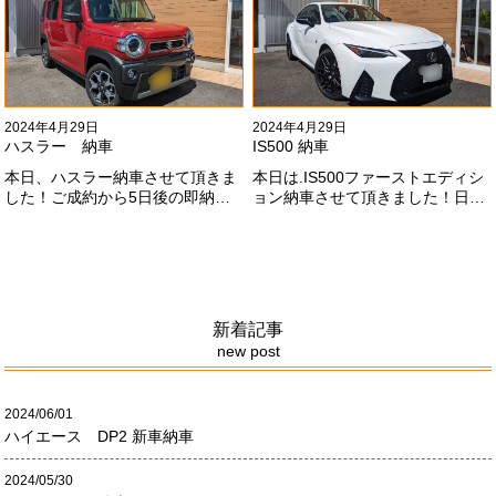
ざいます！！これからもよろしく
お願いします
#x1f647;#x200d;#x2640;#xfe0f;
2024年4月29日
2024年4月29日
ハスラー 納車
IS500 納車
本日、ハスラー納車させて頂きま
本日は.IS500ファーストエディシ
した！ご成約から5日後の即納車
ョン納車させて頂きました！日本
させて頂きました！！早急な、書
限定500台の超レアカーになりま
類の対応等ありがとうございまし
す。5リッターV8エンジンバケモ
た！
ノ級の車になります．遠くからの
ご成約ありがとうございました
#x1f60a;何かありましたら、ご連
絡ください！
新着記事
new post
2024/06/01
ハイエース DP2 新車納車
2024/05/30