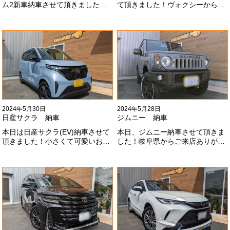
ム2新車納車させて頂きました！
て頂きました！ヴォクシーからヴ
TRDでまとめ上げる車両かっこい
ォクシーに乗り換えのお客様！車
いですね！！I様ありがとうござい
好きが伝わってきます！弊社をご
ました#x1f60a;
利用頂きありがとうございます
#x1f60a;
2024年5月30日
2024年5月28日
日産サクラ 納車
ジムニー 納車
本日は日産サクラ(EV)納車させて
本日、ジムニー納車させて頂きま
頂きました！小さくて可愛いお車
した！岐阜県からご来店ありがと
になります！最近町でよく見かけ
うございました#x1f60a;20mmリ
ます！目惹かれますね
フトアップ、グリルチェンジ、オ
#x1f60a;#x1f60a;M様ありがとう
ープンカントリー、ホイールと、
ございました#x1f60a;
可愛い仕様になりました！これか
らもよろしくお願いします
#x1f647;#x200d;#x2640;#xfe0f;