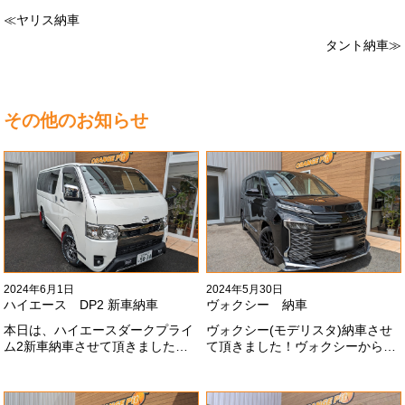
≪ヤリス納車
タント納車≫
その他のお知らせ
2024年6月1日
2024年5月30日
ハイエース DP2 新車納車
ヴォクシー 納車
本日は、ハイエースダークプライ
ヴォクシー(モデリスタ)納車させ
ム2新車納車させて頂きました！
て頂きました！ヴォクシーからヴ
TRDでまとめ上げる車両かっこい
ォクシーに乗り換えのお客様！車
いですね！！I様ありがとうござい
好きが伝わってきます！弊社をご
ました#x1f60a;
利用頂きありがとうございます