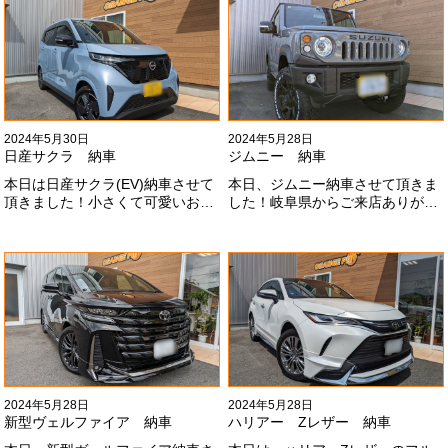
#x1f60a;
2024年5月30日
2024年5月28日
日産サクラ 納車
ジムニー 納車
本日は日産サクラ(EV)納車させて
本日、ジムニー納車させて頂きま
頂きました！小さくて可愛いお車
した！岐阜県からご来店ありがと
になります！最近町でよく見かけ
うございました#x1f60a;20mmリ
ます！目惹かれますね
フトアップ、グリルチェンジ、オ
#x1f60a;#x1f60a;M様ありがとう
ープンカントリー、ホイールと、
ございました#x1f60a;
可愛い仕様になりました！これか
らもよろしくお願いします
#x1f647;#x200d;#x2640;#xfe0f;
2024年5月28日
2024年5月28日
新型ヴェルファイア 納車
ハリアー Zレザー 納車