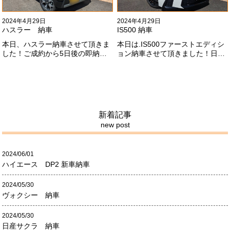
2024年4月29日
2024年4月29日
ハスラー 納車
IS500 納車
本日、ハスラー納車させて頂きま
本日は.IS500ファーストエディシ
した！ご成約から5日後の即納車
ョン納車させて頂きました！日本
させて頂きました！！早急な、書
限定500台の超レアカーになりま
類の対応等ありがとうございまし
す。5リッターV8エンジンバケモ
た！
ノ級の車になります．遠くからの
ご成約ありがとうございました
#x1f60a;何かありましたら、ご連
絡ください！
新着記事
new post
2024/06/01
ハイエース DP2 新車納車
2024/05/30
ヴォクシー 納車
2024/05/30
日産サクラ 納車