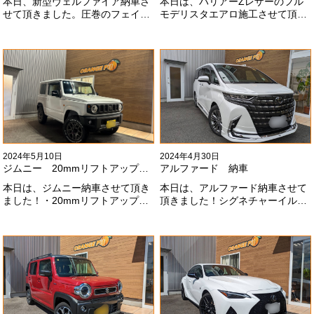
本日、新型ヴェルファイア納車さ
本日は、ハリアーZレザーのフル
せて頂きました。圧巻のフェイス
モデリスタエアロ施工させて頂き
にモデリスタエアロ、、もうこれ
ました！モデリスタエアロのみ納
以上にないかっこいいフェイスに
期待たせてしまってすみません！
なりました！いつも本当にありが
全然、思い通りエアロが入ってき
とうございます#x1f60a;
ませんね。。今後とも宜しくお願
いします！
2024年5月10日
2024年4月30日
ジムニー 20mmリフトアップ納車
アルファード 納車
本日は、ジムニー納車させて頂き
本日は、アルファード納車させて
ました！・20mmリフトアップ・
頂きました！シグネチャーイル
オープンカントリー組替・ドラレ
ミ、等々満載です！いつもありが
コ付デジタルインナーミラー施工
とうございます#x1f60a;今後とも
させて頂きました！！弊社で、短
よろしくお願いします
期間に何台もご注文ありがどうご
#x1f647;#x200d;#x2640;#xfe0f;
ざいます！！これからもよろしく
お願いします
#x1f647;#x200d;#x2640;#xfe0f;