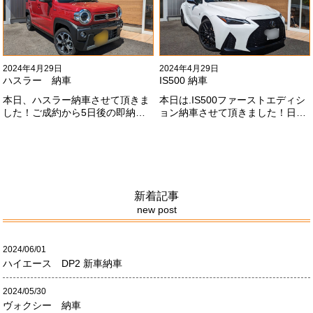
お願いします
#x1f647;#x200d;#x2640;#xfe0f;
2024年4月29日
2024年4月29日
ハスラー 納車
IS500 納車
本日、ハスラー納車させて頂きま
本日は.IS500ファーストエディシ
した！ご成約から5日後の即納車
ョン納車させて頂きました！日本
させて頂きました！！早急な、書
限定500台の超レアカーになりま
類の対応等ありがとうございまし
す。5リッターV8エンジンバケモ
た！
ノ級の車になります．遠くからの
ご成約ありがとうございました
#x1f60a;何かありましたら、ご連
絡ください！
新着記事
new post
2024/06/01
ハイエース DP2 新車納車
2024/05/30
ヴォクシー 納車