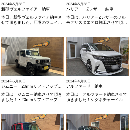
2024年5月28日
2024年5月28日
新型ヴェルファイア 納車
ハリアー Zレザー 納車
本日、新型ヴェルファイア納車さ
本日は、ハリアーZレザーのフル
せて頂きました。圧巻のフェイス
モデリスタエアロ施工させて頂き
にモデリスタエアロ、、もうこれ
ました！モデリスタエアロのみ納
以上にないかっこいいフェイスに
期待たせてしまってすみません！
なりました！いつも本当にありが
全然、思い通りエアロが入ってき
とうございます#x1f60a;
ませんね。。今後とも宜しくお願
いします！
2024年5月10日
2024年4月30日
ジムニー 20mmリフトアップ納車
アルファード 納車
本日は、ジムニー納車させて頂き
本日は、アルファード納車させて
ました！・20mmリフトアップ・
頂きました！シグネチャーイル
オープンカントリー組替・ドラレ
ミ、等々満載です！いつもありが
コ付デジタルインナーミラー施工
とうございます#x1f60a;今後とも
させて頂きました！！弊社で、短
よろしくお願いします
期間に何台もご注文ありがどうご
#x1f647;#x200d;#x2640;#xfe0f;
ざいます！！これからもよろしく