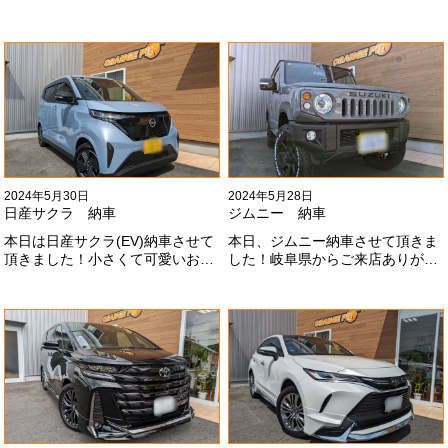
TRDでまとめ上げる車両かっこい
ォクシーに乗り換えのお客様！車
いですね！！I様ありがとうござい
好きが伝わってきます！弊社をご
ました#x1f60a;
利用頂きありがとうございます
#x1f60a;
2024年5月30日
2024年5月28日
日産サクラ 納車
ジムニー 納車
本日は日産サクラ(EV)納車させて
本日、ジムニー納車させて頂きま
頂きました！小さくて可愛いお車
した！岐阜県からご来店ありがと
になります！最近町でよく見かけ
うございました#x1f60a;20mmリ
ます！目惹かれますね
フトアップ、グリルチェンジ、オ
#x1f60a;#x1f60a;M様ありがとう
ープンカントリー、ホイールと、
ございました#x1f60a;
可愛い仕様になりました！これか
らもよろしくお願いします
#x1f647;#x200d;#x2640;#xfe0f;