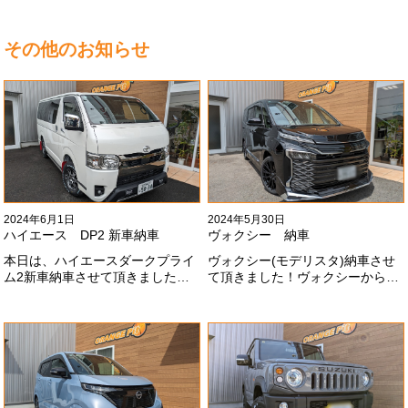
その他のお知らせ
2024年6月1日
2024年5月30日
ハイエース DP2 新車納車
ヴォクシー 納車
本日は、ハイエースダークプライ
ヴォクシー(モデリスタ)納車させ
ム2新車納車させて頂きました！
て頂きました！ヴォクシーからヴ
TRDでまとめ上げる車両かっこい
ォクシーに乗り換えのお客様！車
いですね！！I様ありがとうござい
好きが伝わってきます！弊社をご
ました#x1f60a;
利用頂きありがとうございます
#x1f60a;