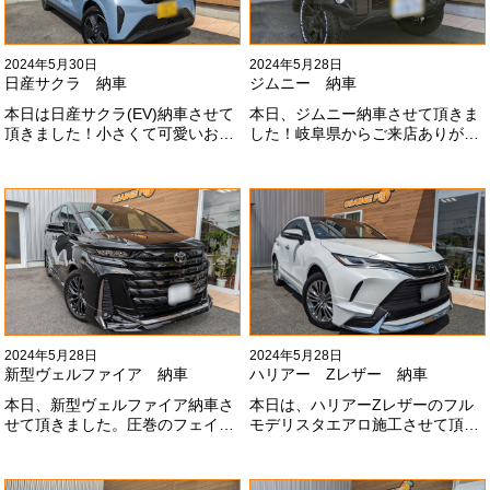
2024年5月30日
2024年5月28日
日産サクラ 納車
ジムニー 納車
本日は日産サクラ(EV)納車させて
本日、ジムニー納車させて頂きま
頂きました！小さくて可愛いお車
した！岐阜県からご来店ありがと
になります！最近町でよく見かけ
うございました#x1f60a;20mmリ
ます！目惹かれますね
フトアップ、グリルチェンジ、オ
#x1f60a;#x1f60a;M様ありがとう
ープンカントリー、ホイールと、
ございました#x1f60a;
可愛い仕様になりました！これか
らもよろしくお願いします
#x1f647;#x200d;#x2640;#xfe0f;
2024年5月28日
2024年5月28日
新型ヴェルファイア 納車
ハリアー Zレザー 納車
本日、新型ヴェルファイア納車さ
本日は、ハリアーZレザーのフル
せて頂きました。圧巻のフェイス
モデリスタエアロ施工させて頂き
にモデリスタエアロ、、もうこれ
ました！モデリスタエアロのみ納
以上にないかっこいいフェイスに
期待たせてしまってすみません！
なりました！いつも本当にありが
全然、思い通りエアロが入ってき