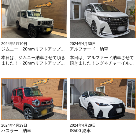
とうございます#x1f60a;
ませんね。。今後とも宜しくお願
いします！
2024年5月10日
2024年4月30日
ジムニー 20mmリフトアップ納車
アルファード 納車
本日は、ジムニー納車させて頂き
本日は、アルファード納車させて
ました！・20mmリフトアップ・
頂きました！シグネチャーイル
オープンカントリー組替・ドラレ
ミ、等々満載です！いつもありが
コ付デジタルインナーミラー施工
とうございます#x1f60a;今後とも
させて頂きました！！弊社で、短
よろしくお願いします
期間に何台もご注文ありがどうご
#x1f647;#x200d;#x2640;#xfe0f;
ざいます！！これからもよろしく
お願いします
#x1f647;#x200d;#x2640;#xfe0f;
2024年4月29日
2024年4月29日
ハスラー 納車
IS500 納車