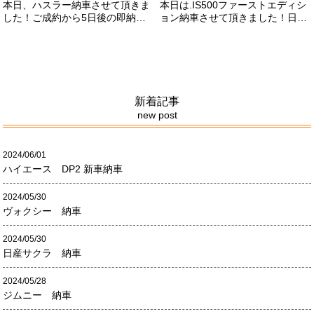
本日、ハスラー納車させて頂きま
本日は.IS500ファーストエディシ
した！ご成約から5日後の即納車
ョン納車させて頂きました！日本
させて頂きました！！早急な、書
限定500台の超レアカーになりま
類の対応等ありがとうございまし
す。5リッターV8エンジンバケモ
た！
ノ級の車になります．遠くからの
ご成約ありがとうございました
#x1f60a;何かありましたら、ご連
絡ください！
新着記事
new post
2024/06/01
ハイエース DP2 新車納車
2024/05/30
ヴォクシー 納車
2024/05/30
日産サクラ 納車
2024/05/28
ジムニー 納車