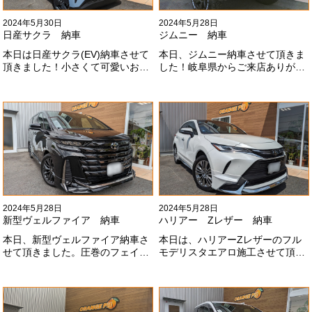
2024年5月30日
2024年5月28日
日産サクラ 納車
ジムニー 納車
本日は日産サクラ(EV)納車させて
本日、ジムニー納車させて頂きま
頂きました！小さくて可愛いお車
した！岐阜県からご来店ありがと
になります！最近町でよく見かけ
うございました#x1f60a;20mmリ
ます！目惹かれますね
フトアップ、グリルチェンジ、オ
#x1f60a;#x1f60a;M様ありがとう
ープンカントリー、ホイールと、
ございました#x1f60a;
可愛い仕様になりました！これか
らもよろしくお願いします
#x1f647;#x200d;#x2640;#xfe0f;
2024年5月28日
2024年5月28日
新型ヴェルファイア 納車
ハリアー Zレザー 納車
本日、新型ヴェルファイア納車さ
本日は、ハリアーZレザーのフル
せて頂きました。圧巻のフェイス
モデリスタエアロ施工させて頂き
にモデリスタエアロ、、もうこれ
ました！モデリスタエアロのみ納
以上にないかっこいいフェイスに
期待たせてしまってすみません！
なりました！いつも本当にありが
全然、思い通りエアロが入ってき
とうございます#x1f60a;
ませんね。。今後とも宜しくお願