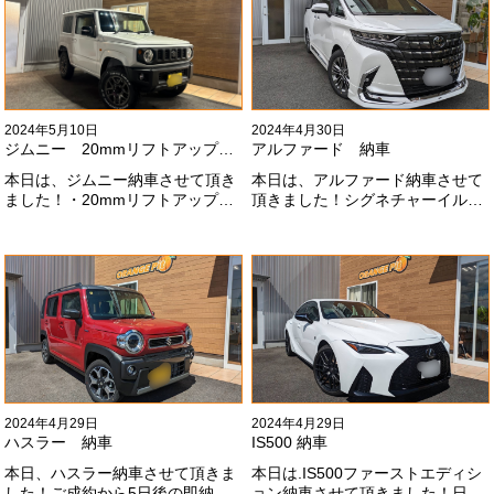
いします！
2024年5月10日
2024年4月30日
ジムニー 20mmリフトアップ納車
アルファード 納車
本日は、ジムニー納車させて頂き
本日は、アルファード納車させて
ました！・20mmリフトアップ・
頂きました！シグネチャーイル
オープンカントリー組替・ドラレ
ミ、等々満載です！いつもありが
コ付デジタルインナーミラー施工
とうございます#x1f60a;今後とも
させて頂きました！！弊社で、短
よろしくお願いします
期間に何台もご注文ありがどうご
#x1f647;#x200d;#x2640;#xfe0f;
ざいます！！これからもよろしく
お願いします
#x1f647;#x200d;#x2640;#xfe0f;
2024年4月29日
2024年4月29日
ハスラー 納車
IS500 納車
本日、ハスラー納車させて頂きま
本日は.IS500ファーストエディシ
した！ご成約から5日後の即納車
ョン納車させて頂きました！日本