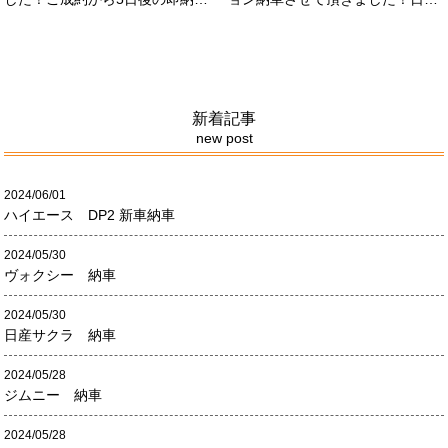
させて頂きました！！早急な、書
限定500台の超レアカーになりま
類の対応等ありがとうございまし
す。5リッターV8エンジンバケモ
た！
ノ級の車になります．遠くからの
ご成約ありがとうございました
#x1f60a;何かありましたら、ご連
絡ください！
新着記事
new post
2024/06/01
ハイエース DP2 新車納車
2024/05/30
ヴォクシー 納車
2024/05/30
日産サクラ 納車
2024/05/28
ジムニー 納車
2024/05/28