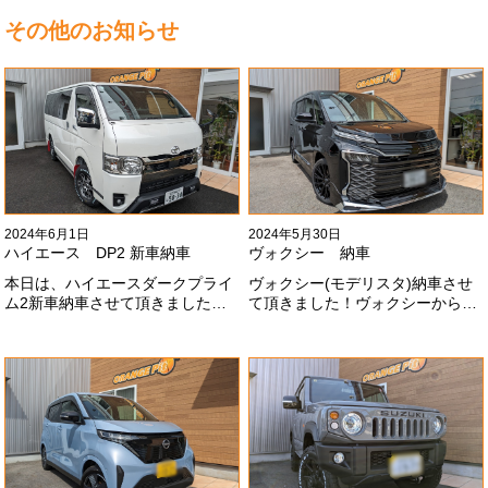
その他のお知らせ
2024年6月1日
2024年5月30日
ハイエース DP2 新車納車
ヴォクシー 納車
本日は、ハイエースダークプライ
ヴォクシー(モデリスタ)納車させ
ム2新車納車させて頂きました！
て頂きました！ヴォクシーからヴ
TRDでまとめ上げる車両かっこい
ォクシーに乗り換えのお客様！車
いですね！！I様ありがとうござい
好きが伝わってきます！弊社をご
ました#x1f60a;
利用頂きありがとうございます
#x1f60a;