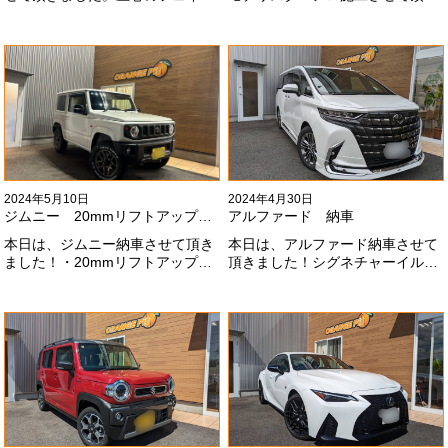
にモデリスタエアロ、、もうこれ
ました！モデリスタエアロのみ納
以上にないかっこいいフェイスに
期待たせてしまってすみません！
なりました！いつも本当にありが
全然、思い通りエアロが入ってき
とうございます#x1f60a;
ませんね。。今後とも宜しくお願
いします！
2024年5月10日
2024年4月30日
ジムニー 20mmリフトアップ納車
アルファード 納車
本日は、ジムニー納車させて頂き
本日は、アルファード納車させて
ました！・20mmリフトアップ・
頂きました！シグネチャーイル
オープンカントリー組替・ドラレ
ミ、等々満載です！いつもありが
コ付デジタルインナーミラー施工
とうございます#x1f60a;今後とも
させて頂きました！！弊社で、短
よろしくお願いします
期間に何台もご注文ありがどうご
#x1f647;#x200d;#x2640;#xfe0f;
ざいます！！これからもよろしく
お願いします
#x1f647;#x200d;#x2640;#xfe0f;