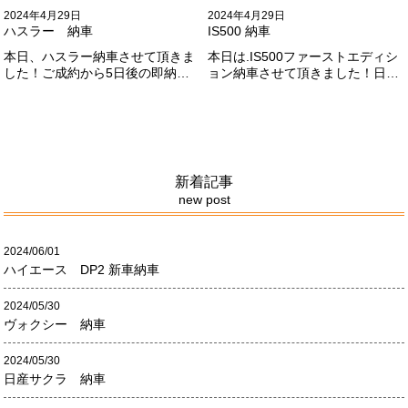
2024年4月29日
2024年4月29日
ハスラー 納車
IS500 納車
本日、ハスラー納車させて頂きま
本日は.IS500ファーストエディシ
した！ご成約から5日後の即納車
ョン納車させて頂きました！日本
させて頂きました！！早急な、書
限定500台の超レアカーになりま
類の対応等ありがとうございまし
す。5リッターV8エンジンバケモ
た！
ノ級の車になります．遠くからの
ご成約ありがとうございました
#x1f60a;何かありましたら、ご連
絡ください！
新着記事
new post
2024/06/01
ハイエース DP2 新車納車
2024/05/30
ヴォクシー 納車
2024/05/30
日産サクラ 納車