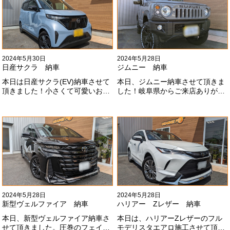
2024年5月30日
2024年5月28日
日産サクラ 納車
ジムニー 納車
本日は日産サクラ(EV)納車させて
本日、ジムニー納車させて頂きま
頂きました！小さくて可愛いお車
した！岐阜県からご来店ありがと
になります！最近町でよく見かけ
うございました#x1f60a;20mmリ
ます！目惹かれますね
フトアップ、グリルチェンジ、オ
#x1f60a;#x1f60a;M様ありがとう
ープンカントリー、ホイールと、
ございました#x1f60a;
可愛い仕様になりました！これか
らもよろしくお願いします
#x1f647;#x200d;#x2640;#xfe0f;
2024年5月28日
2024年5月28日
新型ヴェルファイア 納車
ハリアー Zレザー 納車
本日、新型ヴェルファイア納車さ
本日は、ハリアーZレザーのフル
せて頂きました。圧巻のフェイス
モデリスタエアロ施工させて頂き