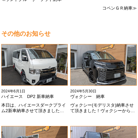
コペンＧＲ納車≫
その他のお知らせ
2024年6月1日
2024年5月30日
ハイエース DP2 新車納車
ヴォクシー 納車
本日は、ハイエースダークプライ
ヴォクシー(モデリスタ)納車させ
ム2新車納車させて頂きました！
て頂きました！ヴォクシーからヴ
TRDでまとめ上げる車両かっこい
ォクシーに乗り換えのお客様！車
いですね！！I様ありがとうござい
好きが伝わってきます！弊社をご
ました#x1f60a;
利用頂きありがとうございます
#x1f60a;