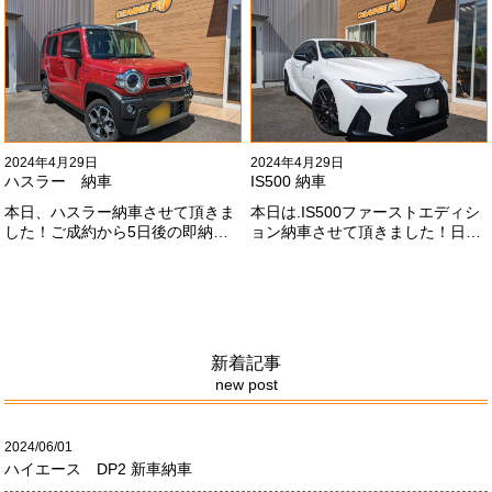
期間に何台もご注文ありがどうご
#x1f647;#x200d;#x2640;#xfe0f;
ざいます！！これからもよろしく
お願いします
#x1f647;#x200d;#x2640;#xfe0f;
2024年4月29日
2024年4月29日
ハスラー 納車
IS500 納車
本日、ハスラー納車させて頂きま
本日は.IS500ファーストエディシ
した！ご成約から5日後の即納車
ョン納車させて頂きました！日本
させて頂きました！！早急な、書
限定500台の超レアカーになりま
類の対応等ありがとうございまし
す。5リッターV8エンジンバケモ
た！
ノ級の車になります．遠くからの
ご成約ありがとうございました
#x1f60a;何かありましたら、ご連
絡ください！
新着記事
new post
2024/06/01
ハイエース DP2 新車納車