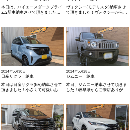
本日は、ハイエースダークプライ
ヴォクシー(モデリスタ)納車させ
ム2新車納車させて頂きました！
て頂きました！ヴォクシーからヴ
TRDでまとめ上げる車両かっこい
ォクシーに乗り換えのお客様！車
いですね！！I様ありがとうござい
好きが伝わってきます！弊社をご
ました#x1f60a;
利用頂きありがとうございます
#x1f60a;
2024年5月30日
2024年5月28日
日産サクラ 納車
ジムニー 納車
本日は日産サクラ(EV)納車させて
本日、ジムニー納車させて頂きま
頂きました！小さくて可愛いお車
した！岐阜県からご来店ありがと
になります！最近町でよく見かけ
うございました#x1f60a;20mmリ
ます！目惹かれますね
フトアップ、グリルチェンジ、オ
#x1f60a;#x1f60a;M様ありがとう
ープンカントリー、ホイールと、
ございました#x1f60a;
可愛い仕様になりました！これか
らもよろしくお願いします
#x1f647;#x200d;#x2640;#xfe0f;