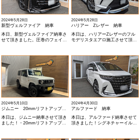
2024年5月28日
2024年5月28日
新型ヴェルファイア 納車
ハリアー Zレザー 納車
本日、新型ヴェルファイア納車さ
本日は、ハリアーZレザーのフル
せて頂きました。圧巻のフェイス
モデリスタエアロ施工させて頂き
にモデリスタエアロ、、もうこれ
ました！モデリスタエアロのみ納
以上にないかっこいいフェイスに
期待たせてしまってすみません！
なりました！いつも本当にありが
全然、思い通りエアロが入ってき
とうございます#x1f60a;
ませんね。。今後とも宜しくお願
いします！
2024年5月10日
2024年4月30日
ジムニー 20mmリフトアップ納車
アルファード 納車
本日は、ジムニー納車させて頂き
本日は、アルファード納車させて
ました！・20mmリフトアップ・
頂きました！シグネチャーイル
オープンカントリー組替・ドラレ
ミ、等々満載です！いつもありが
コ付デジタルインナーミラー施工
とうございます#x1f60a;今後とも
させて頂きました！！弊社で、短
よろしくお願いします