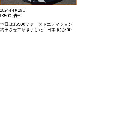
2024年4月29日
IS500 納車
本日は.IS500ファーストエディション
納車させて頂きました！日本限定500台
の超レアカーになります。5リッターV8
エンジンバケモノ級の車になります．
遠くからのご成約ありがとうございま
した#x1f60a;何かありましたら、ご連
絡ください！