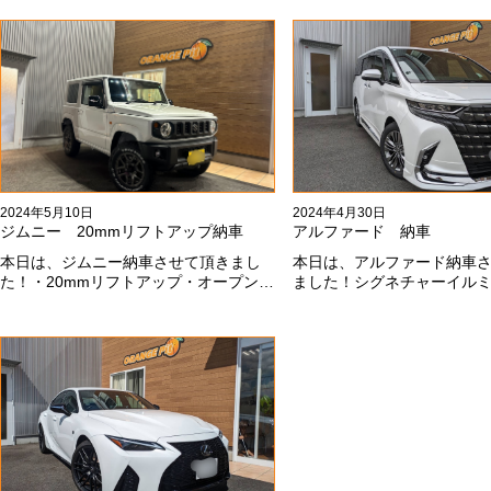
グリルチェンジ、オープンカントリ
っこいいフェイスになりま
ー、ホイールと、可愛い仕様になりま
も本当にありがとうござい
した！これからもよろしくお願いしま
#x1f60a;
す#x1f647;#x200d;#x2640;#xfe0f;
2024年5月10日
2024年4月30日
ジムニー 20mmリフトアップ納車
アルファード 納車
本日は、ジムニー納車させて頂きまし
本日は、アルファード納車
た！・20mmリフトアップ・オープンカ
ました！シグネチャーイル
ントリー組替・ドラレコ付デジタルイ
載です！いつもありがとう
ンナーミラー施工させて頂きまし
#x1f60a;今後ともよろしく
た！！弊社で、短期間に何台もご注文
す#x1f647;#x200d;#x2640;#x
ありがどうございます！！これからも
よろしくお願いします
#x1f647;#x200d;#x2640;#xfe0f;