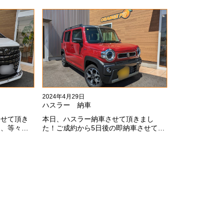
した！いつ
ってすみません！全然、思い通りエア
ます
ロが入ってきませんね。。今後とも宜
しくお願いします！
2024年4月29日
ハスラー 納車
させて頂き
本日、ハスラー納車させて頂きまし
ミ、等々満
た！ご成約から5日後の即納車させて頂
ございます
きました！！早急な、書類の対応等あ
お願いしま
りがとうございました！
fe0f;