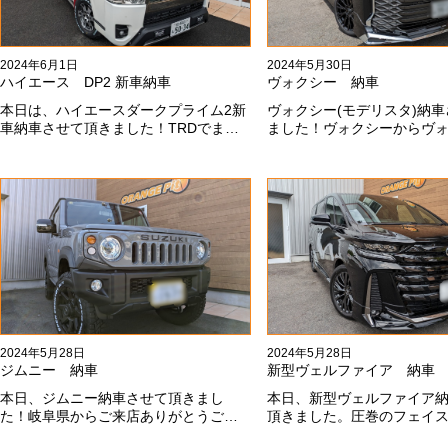
2024年6月1日
2024年5月30日
ハイエース DP2 新車納車
ヴォクシー 納車
本日は、ハイエースダークプライム2新
ヴォクシー(モデリスタ)納
車納車させて頂きました！TRDでまと
ました！ヴォクシーからヴ
め上げる車両かっこいいですね！！I様
乗り換えのお客様！車好き
ありがとうございました#x1f60a;
きます！弊社をご利用頂き
ございます#x1f60a;
2024年5月28日
2024年5月28日
ジムニー 納車
新型ヴェルファイア 納車
本日、ジムニー納車させて頂きまし
本日、新型ヴェルファイア
た！岐阜県からご来店ありがとうござ
頂きました。圧巻のフェイ
いました#x1f60a;20mmリフトアップ、
スタエアロ、、もうこれ以