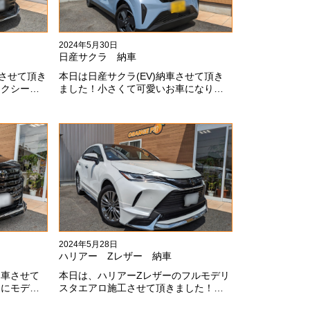
2024年5月30日
日産サクラ 納車
車させて頂き
本日は日産サクラ(EV)納車させて頂き
ォクシーに
ました！小さくて可愛いお車になりま
が伝わって
す！最近町でよく見かけます！目惹か
ありがとう
れますね#x1f60a;#x1f60a;M様ありがと
うございました#x1f60a;
2024年5月28日
ハリアー Zレザー 納車
納車させて
本日は、ハリアーZレザーのフルモデリ
スにモデリ
スタエアロ施工させて頂きました！モ
上にないか
デリスタエアロのみ納期待たせてしま