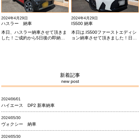
2024年4月29日
2024年4月29日
ハスラー 納車
IS500 納車
本日、ハスラー納車させて頂きま
本日は.IS500ファーストエディシ
した！ご成約から5日後の即納車
ョン納車させて頂きました！日本
させて頂きました！！早急な、書
限定500台の超レアカーになりま
類の対応等ありがとうございまし
す。5リッターV8エンジンバケモ
た！
ノ級の車になります．遠くからの
ご成約ありがとうございました
#x1f60a;何かありましたら、ご連
絡ください！
新着記事
new post
2024/06/01
ハイエース DP2 新車納車
2024/05/30
ヴォクシー 納車
2024/05/30