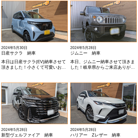
ました#x1f60a;
利用頂きありがとうございます
#x1f60a;
2024年5月30日
2024年5月28日
日産サクラ 納車
ジムニー 納車
本日は日産サクラ(EV)納車させて
本日、ジムニー納車させて頂きま
頂きました！小さくて可愛いお車
した！岐阜県からご来店ありがと
になります！最近町でよく見かけ
うございました#x1f60a;20mmリ
ます！目惹かれますね
フトアップ、グリルチェンジ、オ
#x1f60a;#x1f60a;M様ありがとう
ープンカントリー、ホイールと、
ございました#x1f60a;
可愛い仕様になりました！これか
らもよろしくお願いします
#x1f647;#x200d;#x2640;#xfe0f;
2024年5月28日
2024年5月28日
新型ヴェルファイア 納車
ハリアー Zレザー 納車