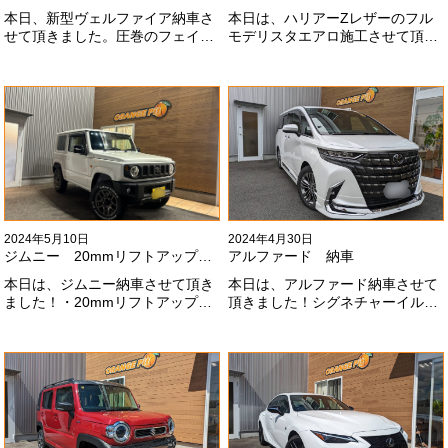
本日、新型ヴェルファイア納車さ
本日は、ハリアーZレザーのフル
せて頂きました。圧巻のフェイス
モデリスタエアロ施工させて頂き
にモデリスタエアロ、、もうこれ
ました！モデリスタエアロのみ納
以上にないかっこいいフェイスに
期待たせてしまってすみません！
なりました！いつも本当にありが
全然、思い通りエアロが入ってき
とうございます#x1f60a;
ませんね。。今後とも宜しくお願
いします！
2024年5月10日
2024年4月30日
ジムニー 20mmリフトアップ納車
アルファード 納車
本日は、ジムニー納車させて頂き
本日は、アルファード納車させて
ました！・20mmリフトアップ・
頂きました！シグネチャーイル
オープンカントリー組替・ドラレ
ミ、等々満載です！いつもありが
コ付デジタルインナーミラー施工
とうございます#x1f60a;今後とも
させて頂きました！！弊社で、短
よろしくお願いします
期間に何台もご注文ありがどうご
#x1f647;#x200d;#x2640;#xfe0f;
ざいます！！これからもよろしく
お願いします
#x1f647;#x200d;#x2640;#xfe0f;