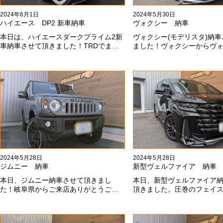
2024年6月1日
2024年5月30日
ハイエース DP2 新車納車
ヴォクシー 納車
本日は、ハイエースダークプライム2新
ヴォクシー(モデリスタ)納
車納車させて頂きました！TRDでまと
ました！ヴォクシーからヴ
め上げる車両かっこいいですね！！I様
乗り換えのお客様！車好き
ありがとうございました#x1f60a;
きます！弊社をご利用頂き
ございます#x1f60a;
2024年5月28日
2024年5月28日
ジムニー 納車
新型ヴェルファイア 納車
本日、ジムニー納車させて頂きまし
本日、新型ヴェルファイア
た！岐阜県からご来店ありがとうござ
頂きました。圧巻のフェイ
いました#x1f60a;20mmリフトアップ、
スタエアロ、、もうこれ以
グリルチェンジ、オープンカントリ
っこいいフェイスになりま
ー、ホイールと、可愛い仕様になりま
も本当にありがとうござい