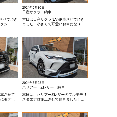
2024年5月30日
日産サクラ 納車
車させて頂き
本日は日産サクラ(EV)納車させて頂き
ォクシーに
ました！小さくて可愛いお車になりま
が伝わって
す！最近町でよく見かけます！目惹か
ありがとう
れますね#x1f60a;#x1f60a;M様ありがと
うございました#x1f60a;
2024年5月28日
ハリアー Zレザー 納車
納車させて
本日は、ハリアーZレザーのフルモデリ
スにモデリ
スタエアロ施工させて頂きました！モ
上にないか
デリスタエアロのみ納期待たせてしま
した！いつ
ってすみません！全然、思い通りエア
ます
ロが入ってきませんね。。今後とも宜