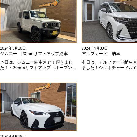
した！これからもよろしくお願いしま
#x1f60a;
す#x1f647;#x200d;#x2640;#xfe0f;
2024年5月10日
2024年4月30日
ジムニー 20mmリフトアップ納車
アルファード 納車
本日は、ジムニー納車させて頂きまし
本日は、アルファード納車
た！・20mmリフトアップ・オープンカ
ました！シグネチャーイル
ントリー組替・ドラレコ付デジタルイ
載です！いつもありがとう
ンナーミラー施工させて頂きまし
#x1f60a;今後ともよろしく
た！！弊社で、短期間に何台もご注文
す#x1f647;#x200d;#x2640;#x
ありがどうございます！！これからも
よろしくお願いします
#x1f647;#x200d;#x2640;#xfe0f;
2024年4月29日