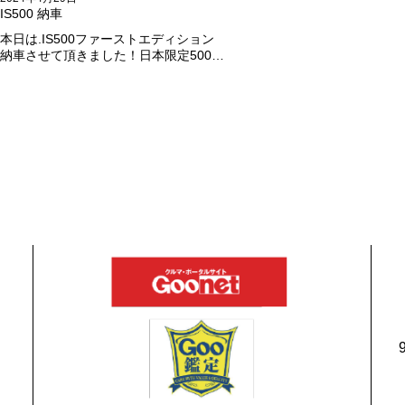
IS500 納車
本日は.IS500ファーストエディション
納車させて頂きました！日本限定500台
の超レアカーになります。5リッターV8
エンジンバケモノ級の車になります．
遠くからのご成約ありがとうございま
した#x1f60a;何かありましたら、ご連
絡ください！