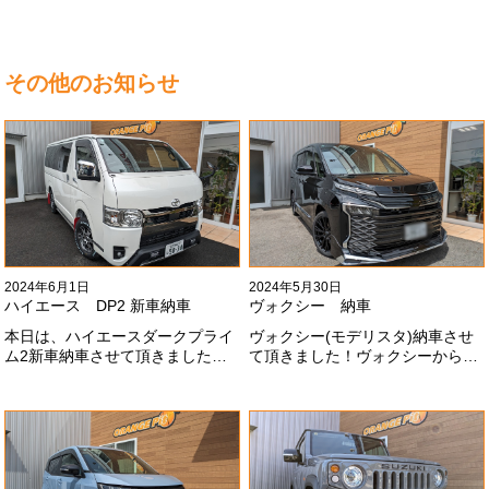
その他のお知らせ
2024年6月1日
2024年5月30日
ハイエース DP2 新車納車
ヴォクシー 納車
本日は、ハイエースダークプライ
ヴォクシー(モデリスタ)納車させ
ム2新車納車させて頂きました！
て頂きました！ヴォクシーからヴ
TRDでまとめ上げる車両かっこい
ォクシーに乗り換えのお客様！車
いですね！！I様ありがとうござい
好きが伝わってきます！弊社をご
ました#x1f60a;
利用頂きありがとうございます
#x1f60a;