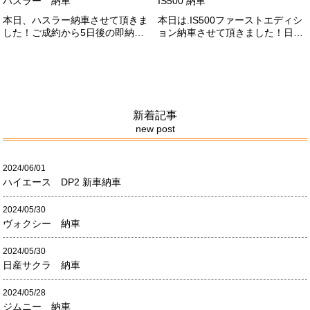
ハスラー 納車
IS500 納車
本日、ハスラー納車させて頂きま
本日は.IS500ファーストエディシ
した！ご成約から5日後の即納車
ョン納車させて頂きました！日本
させて頂きました！！早急な、書
限定500台の超レアカーになりま
類の対応等ありがとうございまし
す。5リッターV8エンジンバケモ
た！
ノ級の車になります．遠くからの
ご成約ありがとうございました
#x1f60a;何かありましたら、ご連
絡ください！
新着記事
new post
2024/06/01
ハイエース DP2 新車納車
2024/05/30
ヴォクシー 納車
2024/05/30
日産サクラ 納車
2024/05/28
ジムニー 納車