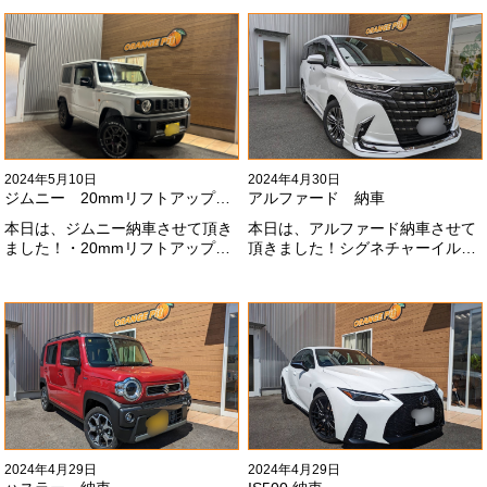
なりました！いつも本当にありが
全然、思い通りエアロが入ってき
とうございます#x1f60a;
ませんね。。今後とも宜しくお願
いします！
2024年5月10日
2024年4月30日
ジムニー 20mmリフトアップ納車
アルファード 納車
本日は、ジムニー納車させて頂き
本日は、アルファード納車させて
ました！・20mmリフトアップ・
頂きました！シグネチャーイル
オープンカントリー組替・ドラレ
ミ、等々満載です！いつもありが
コ付デジタルインナーミラー施工
とうございます#x1f60a;今後とも
させて頂きました！！弊社で、短
よろしくお願いします
期間に何台もご注文ありがどうご
#x1f647;#x200d;#x2640;#xfe0f;
ざいます！！これからもよろしく
お願いします
#x1f647;#x200d;#x2640;#xfe0f;
2024年4月29日
2024年4月29日