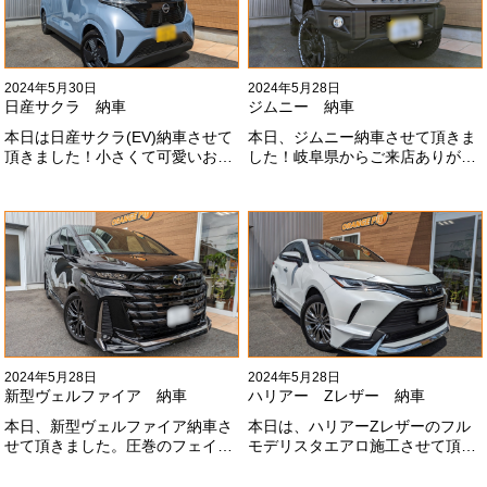
2024年5月30日
2024年5月28日
日産サクラ 納車
ジムニー 納車
本日は日産サクラ(EV)納車させて
本日、ジムニー納車させて頂きま
頂きました！小さくて可愛いお車
した！岐阜県からご来店ありがと
になります！最近町でよく見かけ
うございました#x1f60a;20mmリ
ます！目惹かれますね
フトアップ、グリルチェンジ、オ
#x1f60a;#x1f60a;M様ありがとう
ープンカントリー、ホイールと、
ございました#x1f60a;
可愛い仕様になりました！これか
らもよろしくお願いします
#x1f647;#x200d;#x2640;#xfe0f;
2024年5月28日
2024年5月28日
新型ヴェルファイア 納車
ハリアー Zレザー 納車
本日、新型ヴェルファイア納車さ
本日は、ハリアーZレザーのフル
せて頂きました。圧巻のフェイス
モデリスタエアロ施工させて頂き
にモデリスタエアロ、、もうこれ
ました！モデリスタエアロのみ納
以上にないかっこいいフェイスに
期待たせてしまってすみません！