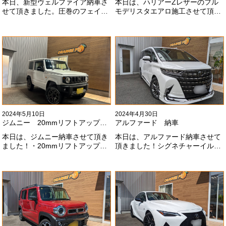
本日、新型ヴェルファイア納車さ
本日は、ハリアーZレザーのフル
せて頂きました。圧巻のフェイス
モデリスタエアロ施工させて頂き
にモデリスタエアロ、、もうこれ
ました！モデリスタエアロのみ納
以上にないかっこいいフェイスに
期待たせてしまってすみません！
なりました！いつも本当にありが
全然、思い通りエアロが入ってき
とうございます#x1f60a;
ませんね。。今後とも宜しくお願
いします！
2024年5月10日
2024年4月30日
ジムニー 20mmリフトアップ納車
アルファード 納車
本日は、ジムニー納車させて頂き
本日は、アルファード納車させて
ました！・20mmリフトアップ・
頂きました！シグネチャーイル
オープンカントリー組替・ドラレ
ミ、等々満載です！いつもありが
コ付デジタルインナーミラー施工
とうございます#x1f60a;今後とも
させて頂きました！！弊社で、短
よろしくお願いします
期間に何台もご注文ありがどうご
#x1f647;#x200d;#x2640;#xfe0f;
ざいます！！これからもよろしく
お願いします
#x1f647;#x200d;#x2640;#xfe0f;