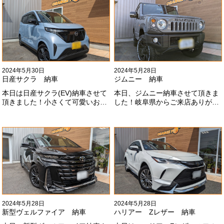
#x1f60a;
2024年5月30日
2024年5月28日
日産サクラ 納車
ジムニー 納車
本日は日産サクラ(EV)納車させて
本日、ジムニー納車させて頂きま
頂きました！小さくて可愛いお車
した！岐阜県からご来店ありがと
になります！最近町でよく見かけ
うございました#x1f60a;20mmリ
ます！目惹かれますね
フトアップ、グリルチェンジ、オ
#x1f60a;#x1f60a;M様ありがとう
ープンカントリー、ホイールと、
ございました#x1f60a;
可愛い仕様になりました！これか
らもよろしくお願いします
#x1f647;#x200d;#x2640;#xfe0f;
2024年5月28日
2024年5月28日
新型ヴェルファイア 納車
ハリアー Zレザー 納車