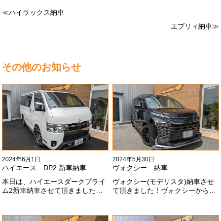
≪ハイラックス納車
エブリィ納車≫
その他のお知らせ
2024年6月1日
2024年5月30日
ハイエース DP2 新車納車
ヴォクシー 納車
本日は、ハイエースダークプライ
ヴォクシー(モデリスタ)納車させ
ム2新車納車させて頂きました！
て頂きました！ヴォクシーからヴ
TRDでまとめ上げる車両かっこい
ォクシーに乗り換えのお客様！車
いですね！！I様ありがとうござい
好きが伝わってきます！弊社をご
ました#x1f60a;
利用頂きありがとうございます