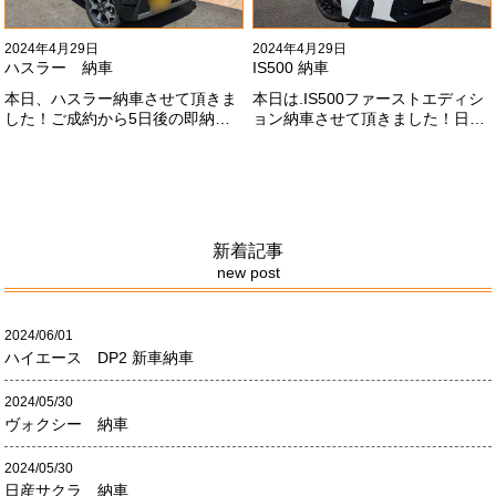
2024年4月29日
2024年4月29日
ハスラー 納車
IS500 納車
本日、ハスラー納車させて頂きま
本日は.IS500ファーストエディシ
した！ご成約から5日後の即納車
ョン納車させて頂きました！日本
させて頂きました！！早急な、書
限定500台の超レアカーになりま
類の対応等ありがとうございまし
す。5リッターV8エンジンバケモ
た！
ノ級の車になります．遠くからの
ご成約ありがとうございました
#x1f60a;何かありましたら、ご連
絡ください！
新着記事
new post
2024/06/01
ハイエース DP2 新車納車
2024/05/30
ヴォクシー 納車
2024/05/30
日産サクラ 納車