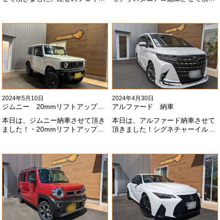
にモデリスタエアロ、、もうこれ
ました！モデリスタエアロのみ納
以上にないかっこいいフェイスに
期待たせてしまってすみません！
なりました！いつも本当にありが
全然、思い通りエアロが入ってき
とうございます#x1f60a;
ませんね。。今後とも宜しくお願
いします！
2024年5月10日
2024年4月30日
ジムニー 20mmリフトアップ納車
アルファード 納車
本日は、ジムニー納車させて頂き
本日は、アルファード納車させて
ました！・20mmリフトアップ・
頂きました！シグネチャーイル
オープンカントリー組替・ドラレ
ミ、等々満載です！いつもありが
コ付デジタルインナーミラー施工
とうございます#x1f60a;今後とも
させて頂きました！！弊社で、短
よろしくお願いします
期間に何台もご注文ありがどうご
#x1f647;#x200d;#x2640;#xfe0f;
ざいます！！これからもよろしく
お願いします
#x1f647;#x200d;#x2640;#xfe0f;