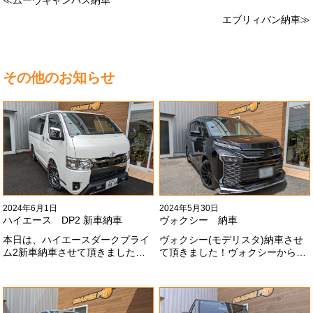
エブリィバン納車≫
その他のお知らせ
2024年6月1日
2024年5月30日
ハイエース DP2 新車納車
ヴォクシー 納車
本日は、ハイエースダークプライ
ヴォクシー(モデリスタ)納車させ
ム2新車納車させて頂きました！
て頂きました！ヴォクシーからヴ
TRDでまとめ上げる車両かっこい
ォクシーに乗り換えのお客様！車
いですね！！I様ありがとうござい
好きが伝わってきます！弊社をご
ました#x1f60a;
利用頂きありがとうございます
#x1f60a;