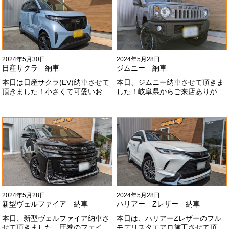
2024年5月30日
2024年5月28日
日産サクラ 納車
ジムニー 納車
本日は日産サクラ(EV)納車させて
本日、ジムニー納車させて頂きま
頂きました！小さくて可愛いお車
した！岐阜県からご来店ありがと
になります！最近町でよく見かけ
うございました#x1f60a;20mmリ
ます！目惹かれますね
フトアップ、グリルチェンジ、オ
#x1f60a;#x1f60a;M様ありがとう
ープンカントリー、ホイールと、
ございました#x1f60a;
可愛い仕様になりました！これか
らもよろしくお願いします
#x1f647;#x200d;#x2640;#xfe0f;
2024年5月28日
2024年5月28日
新型ヴェルファイア 納車
ハリアー Zレザー 納車
本日、新型ヴェルファイア納車さ
本日は、ハリアーZレザーのフル
せて頂きました。圧巻のフェイス
モデリスタエアロ施工させて頂き