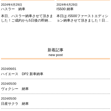
2024年4月29日
2024年4月29日
ハスラー 納車
IS500 納車
本日、ハスラー納車させて頂きま
本日は.IS500ファーストエディシ
した！ご成約から5日後の即納車
ョン納車させて頂きました！日本
させて頂きました！！早急な、書
限定500台の超レアカーになりま
類の対応等ありがとうございまし
す。5リッターV8エンジンバケモ
た！
ノ級の車になります．遠くからの
ご成約ありがとうございました
#x1f60a;何かありましたら、ご連
絡ください！
新着記事
new post
2024/06/01
ハイエース DP2 新車納車
2024/05/30
ヴォクシー 納車
2024/05/30
日産サクラ 納車