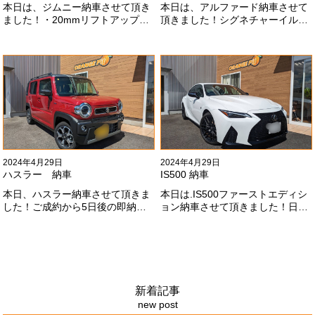
本日は、ジムニー納車させて頂き
本日は、アルファード納車させて
ました！・20mmリフトアップ・
頂きました！シグネチャーイル
オープンカントリー組替・ドラレ
ミ、等々満載です！いつもありが
コ付デジタルインナーミラー施工
とうございます#x1f60a;今後とも
させて頂きました！！弊社で、短
よろしくお願いします
期間に何台もご注文ありがどうご
#x1f647;#x200d;#x2640;#xfe0f;
ざいます！！これからもよろしく
お願いします
#x1f647;#x200d;#x2640;#xfe0f;
2024年4月29日
2024年4月29日
ハスラー 納車
IS500 納車
本日、ハスラー納車させて頂きま
本日は.IS500ファーストエディシ
した！ご成約から5日後の即納車
ョン納車させて頂きました！日本
させて頂きました！！早急な、書
限定500台の超レアカーになりま
類の対応等ありがとうございまし
す。5リッターV8エンジンバケモ
た！
ノ級の車になります．遠くからの
ご成約ありがとうございました
#x1f60a;何かありましたら、ご連
絡ください！
新着記事
new post