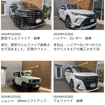
ございました#x1f60a;
可愛い仕様になりました！これか
らもよろしくお願いします
#x1f647;#x200d;#x2640;#xfe0f;
2024年5月28日
2024年5月28日
新型ヴェルファイア 納車
ハリアー Zレザー 納車
本日、新型ヴェルファイア納車さ
本日は、ハリアーZレザーのフル
せて頂きました。圧巻のフェイス
モデリスタエアロ施工させて頂き
にモデリスタエアロ、、もうこれ
ました！モデリスタエアロのみ納
以上にないかっこいいフェイスに
期待たせてしまってすみません！
なりました！いつも本当にありが
全然、思い通りエアロが入ってき
とうございます#x1f60a;
ませんね。。今後とも宜しくお願
いします！
2024年5月10日
2024年4月30日
ジムニー 20mmリフトアップ納車
アルファード 納車