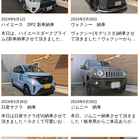
2024年6月1日
2024年5月30日
ハイエース DP2 新車納車
ヴォクシー 納車
本日は、ハイエースダークプライ
ヴォクシー(モデリスタ)納車させ
ム2新車納車させて頂きました！
て頂きました！ヴォクシーからヴ
TRDでまとめ上げる車両かっこい
ォクシーに乗り換えのお客様！車
いですね！！I様ありがとうござい
好きが伝わってきます！弊社をご
ました#x1f60a;
利用頂きありがとうございます
#x1f60a;
2024年5月30日
2024年5月28日
日産サクラ 納車
ジムニー 納車
本日は日産サクラ(EV)納車させて
本日、ジムニー納車させて頂きま
頂きました！小さくて可愛いお車
した！岐阜県からご来店ありがと
になります！最近町でよく見かけ
うございました#x1f60a;20mmリ
ます！目惹かれますね
フトアップ、グリルチェンジ、オ
#x1f60a;#x1f60a;M様ありがとう
ープンカントリー、ホイールと、