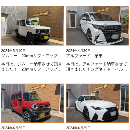
以上にないかっこいいフェイスに
期待たせてしまってすみません！
なりました！いつも本当にありが
全然、思い通りエアロが入ってき
とうございます#x1f60a;
ませんね。。今後とも宜しくお願
いします！
2024年5月10日
2024年4月30日
ジムニー 20mmリフトアップ納車
アルファード 納車
本日は、ジムニー納車させて頂き
本日は、アルファード納車させて
ました！・20mmリフトアップ・
頂きました！シグネチャーイル
オープンカントリー組替・ドラレ
ミ、等々満載です！いつもありが
コ付デジタルインナーミラー施工
とうございます#x1f60a;今後とも
させて頂きました！！弊社で、短
よろしくお願いします
期間に何台もご注文ありがどうご
#x1f647;#x200d;#x2640;#xfe0f;
ざいます！！これからもよろしく
お願いします
#x1f647;#x200d;#x2640;#xfe0f;
2024年4月29日
2024年4月29日