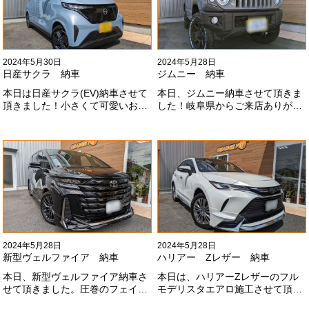
2024年5月30日
2024年5月28日
日産サクラ 納車
ジムニー 納車
本日は日産サクラ(EV)納車させて
本日、ジムニー納車させて頂きま
頂きました！小さくて可愛いお車
した！岐阜県からご来店ありがと
になります！最近町でよく見かけ
うございました#x1f60a;20mmリ
ます！目惹かれますね
フトアップ、グリルチェンジ、オ
#x1f60a;#x1f60a;M様ありがとう
ープンカントリー、ホイールと、
ございました#x1f60a;
可愛い仕様になりました！これか
らもよろしくお願いします
#x1f647;#x200d;#x2640;#xfe0f;
2024年5月28日
2024年5月28日
新型ヴェルファイア 納車
ハリアー Zレザー 納車
本日、新型ヴェルファイア納車さ
本日は、ハリアーZレザーのフル
せて頂きました。圧巻のフェイス
モデリスタエアロ施工させて頂き
にモデリスタエアロ、、もうこれ
ました！モデリスタエアロのみ納