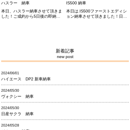
ハスラー 納車
IS500 納車
本日、ハスラー納車させて頂きま
本日は.IS500ファーストエディシ
した！ご成約から5日後の即納車
ョン納車させて頂きました！日本
させて頂きました！！早急な、書
限定500台の超レアカーになりま
類の対応等ありがとうございまし
す。5リッターV8エンジンバケモ
た！
ノ級の車になります．遠くからの
ご成約ありがとうございました
#x1f60a;何かありましたら、ご連
絡ください！
新着記事
new post
2024/06/01
ハイエース DP2 新車納車
2024/05/30
ヴォクシー 納車
2024/05/30
日産サクラ 納車
2024/05/28