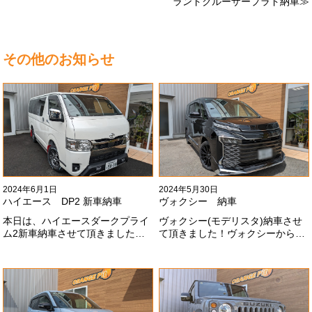
ランドクルーザープラド納車≫
その他のお知らせ
2024年6月1日
2024年5月30日
ハイエース DP2 新車納車
ヴォクシー 納車
本日は、ハイエースダークプライ
ヴォクシー(モデリスタ)納車させ
ム2新車納車させて頂きました！
て頂きました！ヴォクシーからヴ
TRDでまとめ上げる車両かっこい
ォクシーに乗り換えのお客様！車
いですね！！I様ありがとうござい
好きが伝わってきます！弊社をご
ました#x1f60a;
利用頂きありがとうございます
#x1f60a;