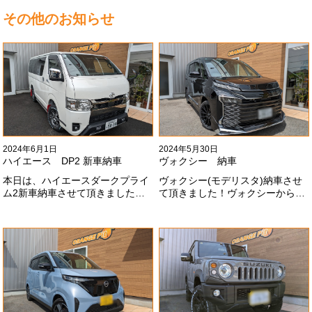
その他のお知らせ
2024年6月1日
2024年5月30日
ハイエース DP2 新車納車
ヴォクシー 納車
本日は、ハイエースダークプライ
ヴォクシー(モデリスタ)納車させ
ム2新車納車させて頂きました！
て頂きました！ヴォクシーからヴ
TRDでまとめ上げる車両かっこい
ォクシーに乗り換えのお客様！車
いですね！！I様ありがとうござい
好きが伝わってきます！弊社をご
ました#x1f60a;
利用頂きありがとうございます
#x1f60a;