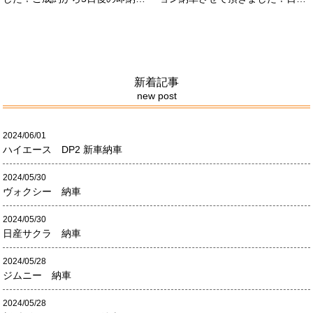
させて頂きました！！早急な、書
限定500台の超レアカーになりま
類の対応等ありがとうございまし
す。5リッターV8エンジンバケモ
た！
ノ級の車になります．遠くからの
ご成約ありがとうございました
#x1f60a;何かありましたら、ご連
絡ください！
新着記事
new post
2024/06/01
ハイエース DP2 新車納車
2024/05/30
ヴォクシー 納車
2024/05/30
日産サクラ 納車
2024/05/28
ジムニー 納車
2024/05/28