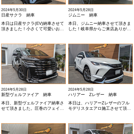
2024年5月30日
2024年5月28日
日産サクラ 納車
ジムニー 納車
本日は日産サクラ(EV)納車させて
本日、ジムニー納車させて頂きま
頂きました！小さくて可愛いお車
した！岐阜県からご来店ありがと
になります！最近町でよく見かけ
うございました#x1f60a;20mmリ
ます！目惹かれますね
フトアップ、グリルチェンジ、オ
#x1f60a;#x1f60a;M様ありがとう
ープンカントリー、ホイールと、
ございました#x1f60a;
可愛い仕様になりました！これか
らもよろしくお願いします
#x1f647;#x200d;#x2640;#xfe0f;
2024年5月28日
2024年5月28日
新型ヴェルファイア 納車
ハリアー Zレザー 納車
本日、新型ヴェルファイア納車さ
本日は、ハリアーZレザーのフル
せて頂きました。圧巻のフェイス
モデリスタエアロ施工させて頂き
にモデリスタエアロ、、もうこれ
ました！モデリスタエアロのみ納
以上にないかっこいいフェイスに
期待たせてしまってすみません！
なりました！いつも本当にありが
全然、思い通りエアロが入ってき
とうございます#x1f60a;
ませんね。。今後とも宜しくお願