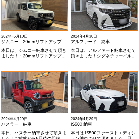
いします！
2024年5月10日
2024年4月30日
ジムニー 20mmリフトアップ納車
アルファード 納車
本日は、ジムニー納車させて頂き
本日は、アルファード納車させて
ました！・20mmリフトアップ・
頂きました！シグネチャーイル
オープンカントリー組替・ドラレ
ミ、等々満載です！いつもありが
コ付デジタルインナーミラー施工
とうございます#x1f60a;今後とも
させて頂きました！！弊社で、短
よろしくお願いします
期間に何台もご注文ありがどうご
#x1f647;#x200d;#x2640;#xfe0f;
ざいます！！これからもよろしく
お願いします
#x1f647;#x200d;#x2640;#xfe0f;
2024年4月29日
2024年4月29日
ハスラー 納車
IS500 納車
本日、ハスラー納車させて頂きま
本日は.IS500ファーストエディシ
した！ご成約から5日後の即納車
ョン納車させて頂きました！日本