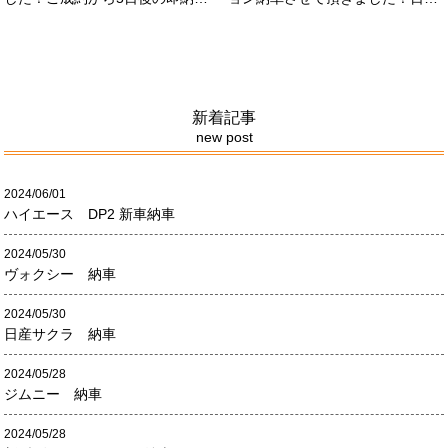
させて頂きました！！早急な、書
限定500台の超レアカーになりま
類の対応等ありがとうございまし
す。5リッターV8エンジンバケモ
た！
ノ級の車になります．遠くからの
ご成約ありがとうございました
#x1f60a;何かありましたら、ご連
絡ください！
新着記事
new post
2024/06/01
ハイエース DP2 新車納車
2024/05/30
ヴォクシー 納車
2024/05/30
日産サクラ 納車
2024/05/28
ジムニー 納車
2024/05/28