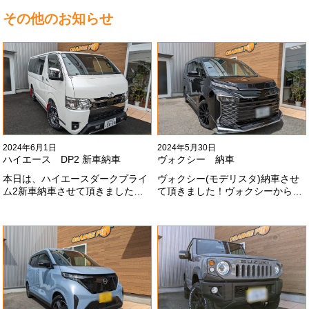
その他のお知らせ
2024年6月1日
2024年5月30日
ハイエース DP2 新車納車
ヴォクシー 納車
本日は、ハイエースダークプライ
ヴォクシー(モデリスタ)納車させ
ム2新車納車させて頂きました！
て頂きました！ヴォクシーからヴ
TRDでまとめ上げる車両かっこい
ォクシーに乗り換えのお客様！車
いですね！！I様ありがとうござい
好きが伝わってきます！弊社をご
ました#x1f60a;
利用頂きありがとうございます
#x1f60a;