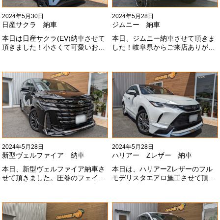
2024年5月30日
2024年5月28日
日産サクラ 納車
ジムニー 納車
本日は日産サクラ(EV)納車させて
本日、ジムニー納車させて頂きま
頂きました！小さくて可愛いお車
した！岐阜県からご来店ありがと
になります！最近町でよく見かけ
うございました#x1f60a;20mmリ
ます！目惹かれますね
フトアップ、グリルチェンジ、オ
#x1f60a;#x1f60a;M様ありがとう
ープンカントリー、ホイールと、
ございました#x1f60a;
可愛い仕様になりました！これか
らもよろしくお願いします
#x1f647;#x200d;#x2640;#xfe0f;
2024年5月28日
2024年5月28日
新型ヴェルファイア 納車
ハリアー Zレザー 納車
本日、新型ヴェルファイア納車さ
本日は、ハリアーZレザーのフル
せて頂きました。圧巻のフェイス
モデリスタエアロ施工させて頂き
にモデリスタエアロ、、もうこれ
ました！モデリスタエアロのみ納
以上にないかっこいいフェイスに
期待たせてしまってすみません！
なりました！いつも本当にありが
全然、思い通りエアロが入ってき
とうございます#x1f60a;
ませんね。。今後とも宜しくお願