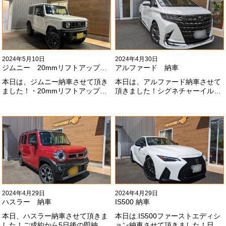
いします！
2024年5月10日
2024年4月30日
ジムニー 20mmリフトアップ納車
アルファード 納車
本日は、ジムニー納車させて頂き
本日は、アルファード納車させて
ました！・20mmリフトアップ・
頂きました！シグネチャーイル
オープンカントリー組替・ドラレ
ミ、等々満載です！いつもありが
コ付デジタルインナーミラー施工
とうございます#x1f60a;今後とも
させて頂きました！！弊社で、短
よろしくお願いします
期間に何台もご注文ありがどうご
#x1f647;#x200d;#x2640;#xfe0f;
ざいます！！これからもよろしく
お願いします
#x1f647;#x200d;#x2640;#xfe0f;
2024年4月29日
2024年4月29日
ハスラー 納車
IS500 納車
本日、ハスラー納車させて頂きま
本日は.IS500ファーストエディシ
した！ご成約から5日後の即納車
ョン納車させて頂きました！日本