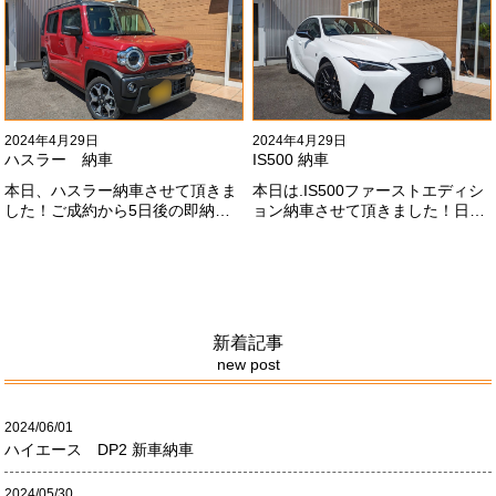
ざいます！！これからもよろしく
お願いします
#x1f647;#x200d;#x2640;#xfe0f;
2024年4月29日
2024年4月29日
ハスラー 納車
IS500 納車
本日、ハスラー納車させて頂きま
本日は.IS500ファーストエディシ
した！ご成約から5日後の即納車
ョン納車させて頂きました！日本
させて頂きました！！早急な、書
限定500台の超レアカーになりま
類の対応等ありがとうございまし
す。5リッターV8エンジンバケモ
た！
ノ級の車になります．遠くからの
ご成約ありがとうございました
#x1f60a;何かありましたら、ご連
絡ください！
新着記事
new post
2024/06/01
ハイエース DP2 新車納車
2024/05/30