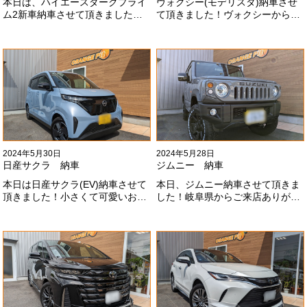
本日は、ハイエースダークプライ
ヴォクシー(モデリスタ)納車させ
ム2新車納車させて頂きました！
て頂きました！ヴォクシーからヴ
TRDでまとめ上げる車両かっこい
ォクシーに乗り換えのお客様！車
いですね！！I様ありがとうござい
好きが伝わってきます！弊社をご
ました#x1f60a;
利用頂きありがとうございます
#x1f60a;
2024年5月30日
2024年5月28日
日産サクラ 納車
ジムニー 納車
本日は日産サクラ(EV)納車させて
本日、ジムニー納車させて頂きま
頂きました！小さくて可愛いお車
した！岐阜県からご来店ありがと
になります！最近町でよく見かけ
うございました#x1f60a;20mmリ
ます！目惹かれますね
フトアップ、グリルチェンジ、オ
#x1f60a;#x1f60a;M様ありがとう
ープンカントリー、ホイールと、
ございました#x1f60a;
可愛い仕様になりました！これか
らもよろしくお願いします
#x1f647;#x200d;#x2640;#xfe0f;