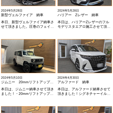
2024年5月28日
2024年5月28日
新型ヴェルファイア 納車
ハリアー Zレザー 納車
本日、新型ヴェルファイア納車さ
本日は、ハリアーZレザーのフル
せて頂きました。圧巻のフェイス
モデリスタエアロ施工させて頂き
にモデリスタエアロ、、もうこれ
ました！モデリスタエアロのみ納
以上にないかっこいいフェイスに
期待たせてしまってすみません！
なりました！いつも本当にありが
全然、思い通りエアロが入ってき
とうございます#x1f60a;
ませんね。。今後とも宜しくお願
いします！
2024年5月10日
2024年4月30日
ジムニー 20mmリフトアップ納車
アルファード 納車
本日は、ジムニー納車させて頂き
本日は、アルファード納車させて
ました！・20mmリフトアップ・
頂きました！シグネチャーイル
オープンカントリー組替・ドラレ
ミ、等々満載です！いつもありが
コ付デジタルインナーミラー施工
とうございます#x1f60a;今後とも
させて頂きました！！弊社で、短
よろしくお願いします
期間に何台もご注文ありがどうご
#x1f647;#x200d;#x2640;#xfe0f;