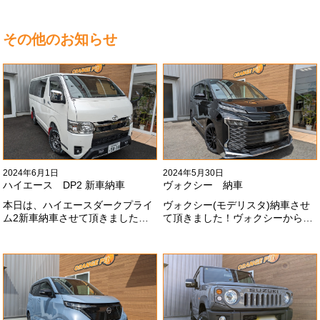
その他のお知らせ
2024年6月1日
2024年5月30日
ハイエース DP2 新車納車
ヴォクシー 納車
本日は、ハイエースダークプライ
ヴォクシー(モデリスタ)納車させ
ム2新車納車させて頂きました！
て頂きました！ヴォクシーからヴ
TRDでまとめ上げる車両かっこい
ォクシーに乗り換えのお客様！車
いですね！！I様ありがとうござい
好きが伝わってきます！弊社をご
ました#x1f60a;
利用頂きありがとうございます
#x1f60a;