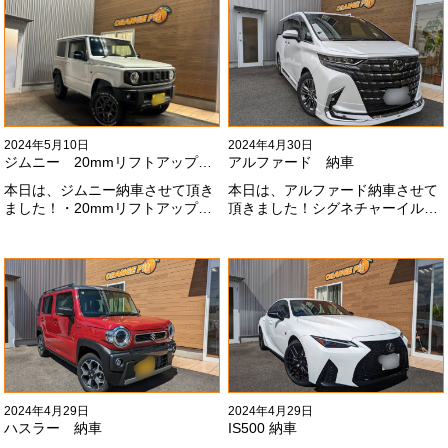
とうございます#x1f60a;
ませんね。。今後とも宜しくお願
いします！
2024年5月10日
2024年4月30日
ジムニー 20mmリフトアップ納車
アルファード 納車
本日は、ジムニー納車させて頂き
本日は、アルファード納車させて
ました！・20mmリフトアップ・
頂きました！シグネチャーイル
オープンカントリー組替・ドラレ
ミ、等々満載です！いつもありが
コ付デジタルインナーミラー施工
とうございます#x1f60a;今後とも
させて頂きました！！弊社で、短
よろしくお願いします
期間に何台もご注文ありがどうご
#x1f647;#x200d;#x2640;#xfe0f;
ざいます！！これからもよろしく
お願いします
#x1f647;#x200d;#x2640;#xfe0f;
2024年4月29日
2024年4月29日
ハスラー 納車
IS500 納車