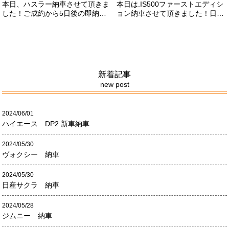
本日、ハスラー納車させて頂きま
本日は.IS500ファーストエディシ
した！ご成約から5日後の即納車
ョン納車させて頂きました！日本
させて頂きました！！早急な、書
限定500台の超レアカーになりま
類の対応等ありがとうございまし
す。5リッターV8エンジンバケモ
た！
ノ級の車になります．遠くからの
ご成約ありがとうございました
#x1f60a;何かありましたら、ご連
絡ください！
新着記事
new post
2024/06/01
ハイエース DP2 新車納車
2024/05/30
ヴォクシー 納車
2024/05/30
日産サクラ 納車
2024/05/28
ジムニー 納車