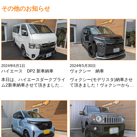
その他のお知らせ
2024年6月1日
2024年5月30日
ハイエース DP2 新車納車
ヴォクシー 納車
本日は、ハイエースダークプライ
ヴォクシー(モデリスタ)納車させ
ム2新車納車させて頂きました！
て頂きました！ヴォクシーからヴ
TRDでまとめ上げる車両かっこい
ォクシーに乗り換えのお客様！車
いですね！！I様ありがとうござい
好きが伝わってきます！弊社をご
ました#x1f60a;
利用頂きありがとうございます
#x1f60a;