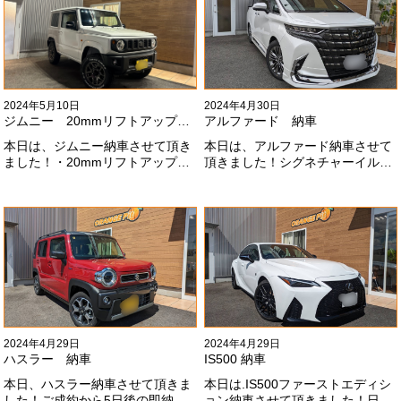
いします！
2024年5月10日
2024年4月30日
ジムニー 20mmリフトアップ納車
アルファード 納車
本日は、ジムニー納車させて頂き
本日は、アルファード納車させて
ました！・20mmリフトアップ・
頂きました！シグネチャーイル
オープンカントリー組替・ドラレ
ミ、等々満載です！いつもありが
コ付デジタルインナーミラー施工
とうございます#x1f60a;今後とも
させて頂きました！！弊社で、短
よろしくお願いします
期間に何台もご注文ありがどうご
#x1f647;#x200d;#x2640;#xfe0f;
ざいます！！これからもよろしく
お願いします
#x1f647;#x200d;#x2640;#xfe0f;
2024年4月29日
2024年4月29日
ハスラー 納車
IS500 納車
本日、ハスラー納車させて頂きま
本日は.IS500ファーストエディシ
した！ご成約から5日後の即納車
ョン納車させて頂きました！日本