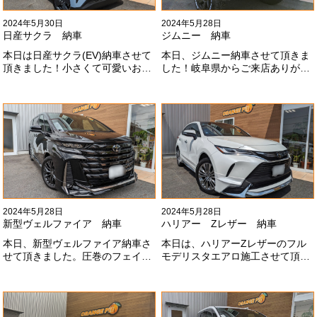
2024年5月30日
2024年5月28日
日産サクラ 納車
ジムニー 納車
本日は日産サクラ(EV)納車させて
本日、ジムニー納車させて頂きま
頂きました！小さくて可愛いお車
した！岐阜県からご来店ありがと
になります！最近町でよく見かけ
うございました#x1f60a;20mmリ
ます！目惹かれますね
フトアップ、グリルチェンジ、オ
#x1f60a;#x1f60a;M様ありがとう
ープンカントリー、ホイールと、
ございました#x1f60a;
可愛い仕様になりました！これか
らもよろしくお願いします
#x1f647;#x200d;#x2640;#xfe0f;
2024年5月28日
2024年5月28日
新型ヴェルファイア 納車
ハリアー Zレザー 納車
本日、新型ヴェルファイア納車さ
本日は、ハリアーZレザーのフル
せて頂きました。圧巻のフェイス
モデリスタエアロ施工させて頂き
にモデリスタエアロ、、もうこれ
ました！モデリスタエアロのみ納
以上にないかっこいいフェイスに
期待たせてしまってすみません！
なりました！いつも本当にありが
全然、思い通りエアロが入ってき
とうございます#x1f60a;
ませんね。。今後とも宜しくお願