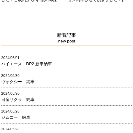
させて頂きました！！早急な、書
限定500台の超レアカーになりま
類の対応等ありがとうございまし
す。5リッターV8エンジンバケモ
た！
ノ級の車になります．遠くからの
ご成約ありがとうございました
#x1f60a;何かありましたら、ご連
絡ください！
新着記事
new post
2024/06/01
ハイエース DP2 新車納車
2024/05/30
ヴォクシー 納車
2024/05/30
日産サクラ 納車
2024/05/28
ジムニー 納車
2024/05/28