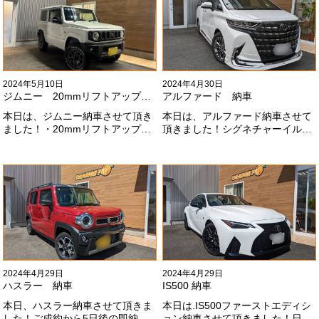
いします！
2024年5月10日
2024年4月30日
ジムニー 20mmリフトアップ納車
アルファード 納車
本日は、ジムニー納車させて頂き
本日は、アルファード納車させて
ました！・20mmリフトアップ・
頂きました！シグネチャーイル
オープンカントリー組替・ドラレ
ミ、等々満載です！いつもありが
コ付デジタルインナーミラー施工
とうございます#x1f60a;今後とも
させて頂きました！！弊社で、短
よろしくお願いします
期間に何台もご注文ありがどうご
#x1f647;#x200d;#x2640;#xfe0f;
ざいます！！これからもよろしく
お願いします
#x1f647;#x200d;#x2640;#xfe0f;
2024年4月29日
2024年4月29日
ハスラー 納車
IS500 納車
本日、ハスラー納車させて頂きま
本日は.IS500ファーストエディシ
した！ご成約から5日後の即納車
ョン納車させて頂きました！日本