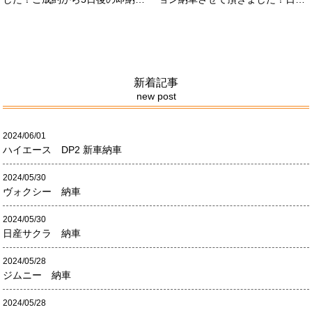
させて頂きました！！早急な、書
限定500台の超レアカーになりま
類の対応等ありがとうございまし
す。5リッターV8エンジンバケモ
た！
ノ級の車になります．遠くからの
ご成約ありがとうございました
#x1f60a;何かありましたら、ご連
絡ください！
新着記事
new post
2024/06/01
ハイエース DP2 新車納車
2024/05/30
ヴォクシー 納車
2024/05/30
日産サクラ 納車
2024/05/28
ジムニー 納車
2024/05/28