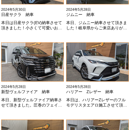
2024年5月30日
2024年5月28日
日産サクラ 納車
ジムニー 納車
本日は日産サクラ(EV)納車させて
本日、ジムニー納車させて頂きま
頂きました！小さくて可愛いお車
した！岐阜県からご来店ありがと
になります！最近町でよく見かけ
うございました#x1f60a;20mmリ
ます！目惹かれますね
フトアップ、グリルチェンジ、オ
#x1f60a;#x1f60a;M様ありがとう
ープンカントリー、ホイールと、
ございました#x1f60a;
可愛い仕様になりました！これか
らもよろしくお願いします
#x1f647;#x200d;#x2640;#xfe0f;
2024年5月28日
2024年5月28日
新型ヴェルファイア 納車
ハリアー Zレザー 納車
本日、新型ヴェルファイア納車さ
本日は、ハリアーZレザーのフル
せて頂きました。圧巻のフェイス
モデリスタエアロ施工させて頂き
にモデリスタエアロ、、もうこれ
ました！モデリスタエアロのみ納
以上にないかっこいいフェイスに
期待たせてしまってすみません！
なりました！いつも本当にありが
全然、思い通りエアロが入ってき
とうございます#x1f60a;
ませんね。。今後とも宜しくお願