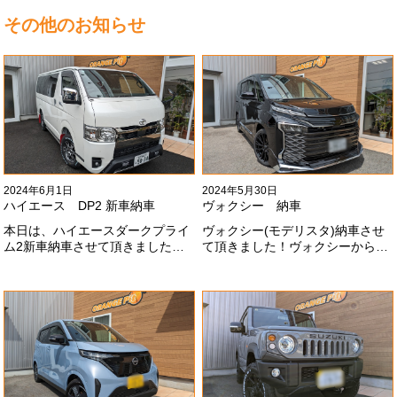
その他のお知らせ
2024年6月1日
2024年5月30日
ハイエース DP2 新車納車
ヴォクシー 納車
本日は、ハイエースダークプライ
ヴォクシー(モデリスタ)納車させ
ム2新車納車させて頂きました！
て頂きました！ヴォクシーからヴ
TRDでまとめ上げる車両かっこい
ォクシーに乗り換えのお客様！車
いですね！！I様ありがとうござい
好きが伝わってきます！弊社をご
ました#x1f60a;
利用頂きありがとうございます
#x1f60a;